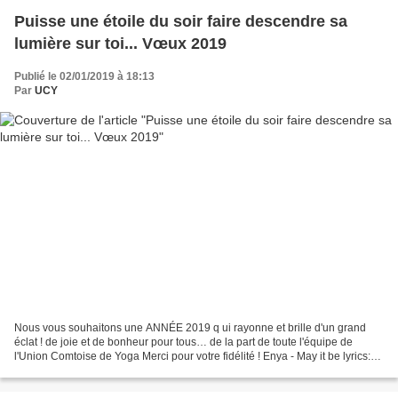
Puisse une étoile du soir faire descendre sa
lumière sur toi... Vœux 2019
Publié le 02/01/2019 à 18:13
Par
UCY
Nous vous souhaitons une ANNÉE 2019 q ui rayonne et brille d'un grand
éclat ! de joie et de bonheur pour tous… de la part de toute l'équipe de
l'Union Comtoise de Yoga Merci pour votre fidélité ! Enya - May it be lyrics:
May it be an evening star Shines...