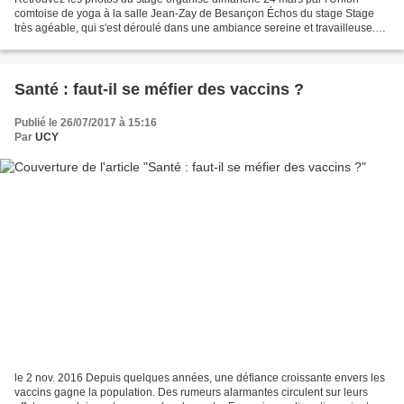
comtoise de yoga à la salle Jean-Zay de Besançon Échos du stage Stage
très agéable, qui s'est déroulé dans une ambiance sereine et travailleuse.
Myllarka s'est présentée et a introduit...
Santé : faut-il se méfier des vaccins ?
Publié le 26/07/2017 à 15:16
Par
UCY
le 2 nov. 2016 Depuis quelques années, une défiance croissante envers les
vaccins gagne la population. Des rumeurs alarmantes circulent sur leurs