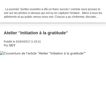
. La journée "portes ouvertes a été un franc succès ! comme vous pouvez le
voir sur les photos ci-dessus qui ont su en capturer l'instant... Merci à tous les
adhérents et au public venus nous voir. Chacun a pu s'informer, discuter,
échanger avec beaucoup...
Atelier "Initiation à la gratitude"
Publié le 02/04/2017 à 19:11
Par
UCY