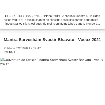
JOURNAL DU YOGA N° 209 - Octobre 2019 Le chant de mantra ou le kirtan
est en vogue et le fait de chanter en sanskrit, des textes parfois bouddhiste,
hindouistes ou sikhs, est aussi de moins en moins tabou dans le monde du
yoga, pourtant laïque. Beaucoup...
Mantra Sarveshām Svastir Bhavatu - Voeux 2021
Publié le 02/01/2021 à 17:47
Par
UCY