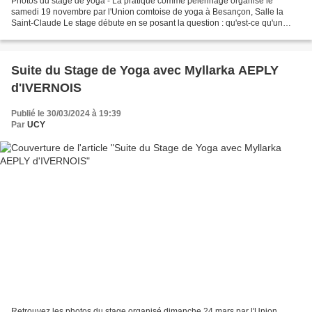
Photos du stage de yoga - La pratique comme pèlerinage organisé le
samedi 19 novembre par l'Union comtoise de yoga à Besançon, Salle la
Saint-Claude Le stage débute en se posant la question : qu'est-ce qu'un
pélerinage ? Tout chemin est lieu de sens,...
Suite du Stage de Yoga avec Myllarka AEPLY
d'IVERNOIS
Publié le 30/03/2024 à 19:39
Par
UCY
Retrouvez les photos du stage organisé dimanche 24 mars par l'Union