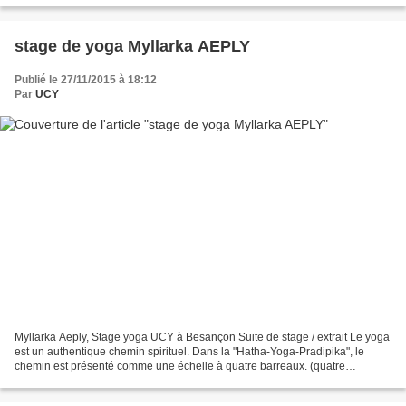
stage de yoga Myllarka AEPLY
Publié le 27/11/2015 à 18:12
Par
UCY
Myllarka Aeply, Stage yoga UCY à Besançon Suite de stage / extrait Le yoga
est un authentique chemin spirituel. Dans la "Hatha-Yoga-Pradipika", le
chemin est présenté comme une échelle à quatre barreaux. (quatre
chapitres : les postures, le pranayama,...