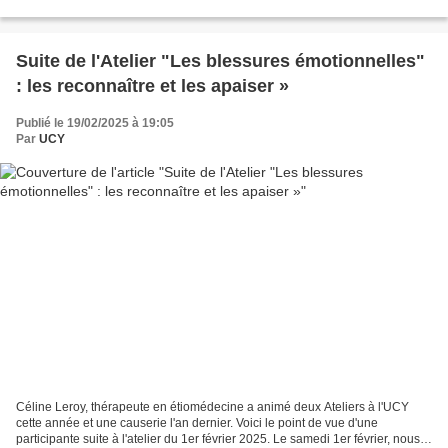
Besançon en 1991 les 09 et 10 février et en 2003...
Suite de l'Atelier "Les blessures émotionnelles"
: les reconnaître et les apaiser »
Publié le 19/02/2025 à 19:05
Par
UCY
Céline Leroy, thérapeute en étiomédecine a animé deux Ateliers à l'UCY
cette année et une causerie l'an dernier. Voici le point de vue d'une
participante suite à l'atelier du 1er février 2025. Le samedi 1er février, nous