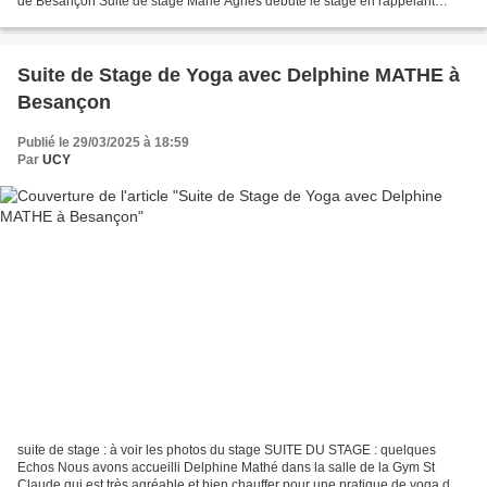
de Besançon Suite de stage Marie Agnès débute le stage en rappelant
qu'elle est déjà venue deux fois à Besançon...
Suite de Stage de Yoga avec Delphine MATHE à
Besançon
Publié le 29/03/2025 à 18:59
Par
UCY
suite de stage : à voir les photos du stage SUITE DU STAGE : quelques
Echos Nous avons accueilli Delphine Mathé dans la salle de la Gym St
Claude qui est très agréable et bien chauffer pour une pratique de yoga de