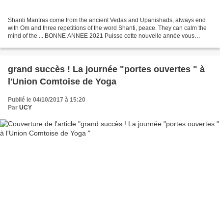
Shanti Mantras come from the ancient Vedas and Upanishads, always end
with Om and three repetitions of the word Shanti, peace. They can calm the
mind of the ... BONNE ANNEE 2021 Puisse cette nouvelle année vous
apporter le bien-être, la prospérité, la...
grand succès ! La journée "portes ouvertes " à
l'Union Comtoise de Yoga
Publié le 04/10/2017 à 15:20
Par
UCY