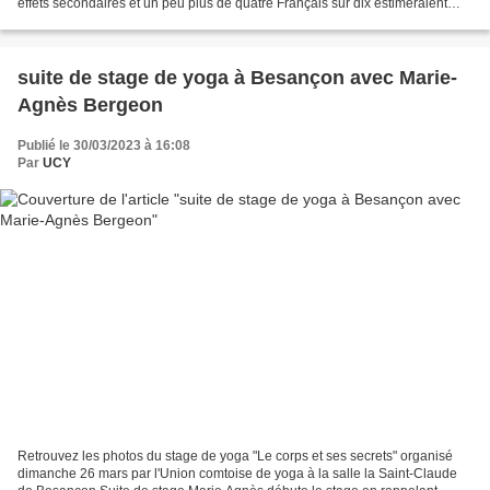
effets secondaires et un peu plus de quatre Français sur dix estimeraient
aujourd’hui que les vaccins ne...
suite de stage de yoga à Besançon avec Marie-
Agnès Bergeon
Publié le 30/03/2023 à 16:08
Par
UCY
Retrouvez les photos du stage de yoga "Le corps et ses secrets" organisé
dimanche 26 mars par l'Union comtoise de yoga à la salle la Saint-Claude