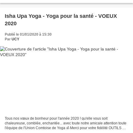
yoga de la région franc comtoise. Dole,dans...
Isha Upa Yoga - Yoga pour la santé - VOEUX
2020
Publié le 01/01/2020 à 15:30
Par
UCY
Tous nos vœux de bonheur pour l'année 2020 ! qu'elle vous soit
chaleureuse, comblée, enchantée... avec toute notre amicale attention toute
l'équipe de l'Union Comtoise de Yoga ॐ Merci pour votre fidélité OUTILS DE
YOGA POUR LA TRANSFORMATION Seulement...