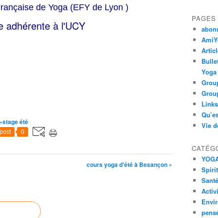
 Française de Yoga
(EFY de Lyon )
PAGES
 adhérente à l'UCY
abon
AmiYo
Artic
Bulle
Yoga
Group
Group
Links
Qu’es
-stage été
Vie d
post
0
CATÉG
YOG
cours yoga d'été à Besançon »
Spiri
Santé
Activ
Envi
pens