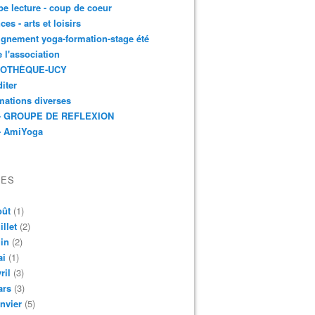
e lecture - coup de coeur
ces - arts et loisirs
gnement yoga-formation-stage été
e l'association
IOTHÈQUE-UCY
iter
mations diverses
- GROUPE DE REFLEXION
- AmiYoga
VES
oût
(1)
illet
(2)
in
(2)
ai
(1)
ril
(3)
ars
(3)
nvier
(5)