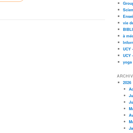
Group
Scien
Ensei
vie d
BIBL
à méd
Infor
UCY 
UCY 
yoga
ARCHI
2026
A
Ju
Ju
M
Av
M
Ja