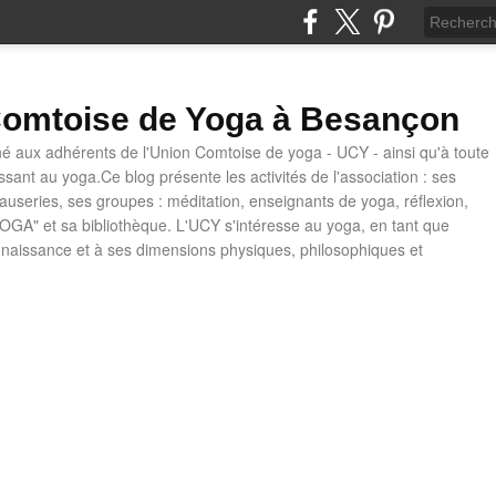
omtoise de Yoga à Besançon
né aux adhérents de l'Union Comtoise de yoga - UCY - ainsi qu'à toute
ssant au yoga.Ce blog présente les activités de l'association : ses
causeries, ses groupes : méditation, enseignants de yoga, réflexion,
OGA" et sa bibliothèque. L'UCY s'intéresse au yoga, en tant que
naissance et à ses dimensions physiques, philosophiques et