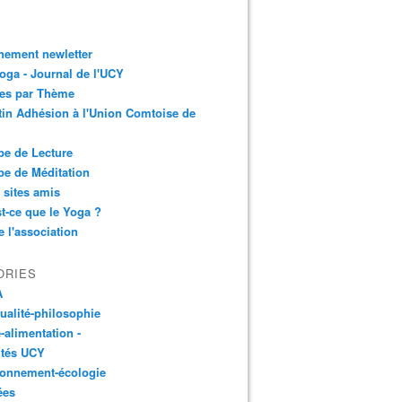
nement newletter
ga - Journal de l'UCY
les par Thème
tin Adhésion à l'Union Comtoise de
e de Lecture
e de Méditation
 sites amis
t-ce que le Yoga ?
e l'association
ORIES
A
tualité-philosophie
-alimentation -
ités UCY
ronnement-écologie
ées