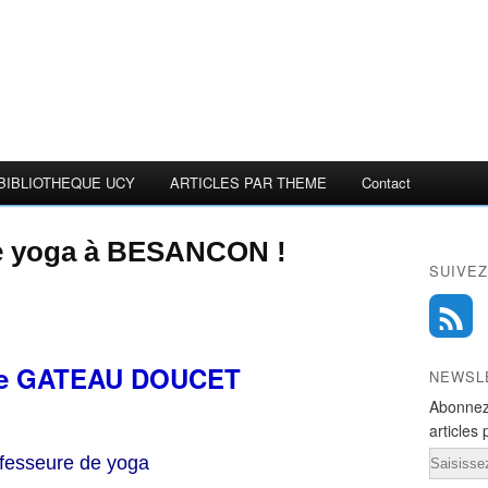
BIBLIOTHEQUE UCY
ARTICLES PAR THEME
Contact
 le yoga à BESANCON !
SUIVEZ
ne
GATEAU DOUCET
NEWSL
Abonnez
articles 
Email
fesseure de yoga