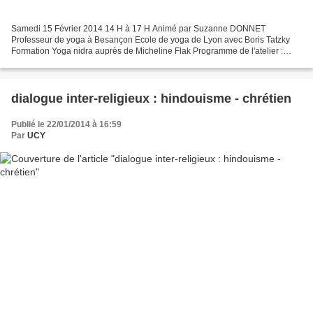
Samedi 15 Février 2014 14 H à 17 H Animé par Suzanne DONNET
Professeur de yoga à Besançon Ecole de yoga de Lyon avec Boris Tatzky
Formation Yoga nidra auprès de Micheline Flak Programme de l'atelier :
Présentation du yoga nidra Recherche intérieure du...
dialogue inter-religieux : hindouisme - chrétien
Publié le 22/01/2014 à 16:59
Par
UCY