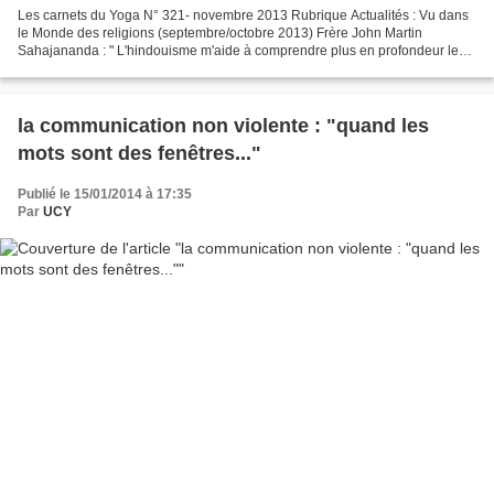
Les carnets du Yoga N° 321- novembre 2013 Rubrique Actualités : Vu dans
le Monde des religions (septembre/octobre 2013) Frère John Martin
Sahajananda : " L'hindouisme m'aide à comprendre plus en profondeur le
message du Christ " par Virginie Larousse...
la communication non violente : "quand les
mots sont des fenêtres..."
Publié le 15/01/2014 à 17:35
Par
UCY