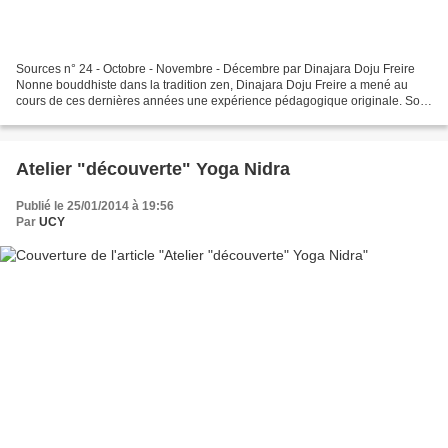
Sources n° 24 - Octobre - Novembre - Décembre par Dinajara Doju Freire
Nonne bouddhiste dans la tradition zen, Dinajara Doju Freire a mené au
cours de ces dernières années une expérience pédagogique originale. Son
projet d'ouverture au silence pour des...
Atelier "découverte" Yoga Nidra
Publié le 25/01/2014 à 19:56
Par
UCY