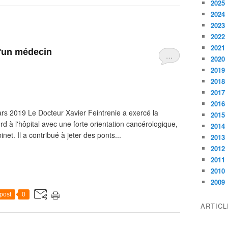
2025
2024
2023
2022
2021
'un médecin
…
2020
2019
2018
2017
2016
rs 2019 Le Docteur Xavier Feintrenie a exercé la
2015
 l'hôpital avec une forte orientation cancérologique,
2014
net. Il a contribué à jeter des ponts...
2013
2012
2011
2010
2009
post
0
ARTIC