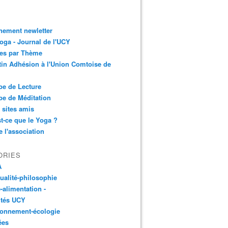
nement newletter
ga - Journal de l'UCY
les par Thème
tin Adhésion à l'Union Comtoise de
e de Lecture
e de Méditation
 sites amis
t-ce que le Yoga ?
e l'association
ORIES
A
tualité-philosophie
-alimentation -
ités UCY
ronnement-écologie
ées