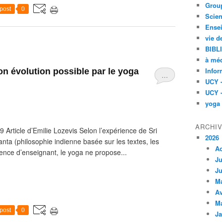
Group
post
0
Scien
Ensei
vie d
BIBL
à méd
Infor
n évolution possible par le yoga
…
UCY 
UCY 
yoga
ARCHI
 Article d’Emilie Lozevis Selon l’expérience de Sri
2026
ta (philosophie indienne basée sur les textes, les
A
ence d’enseignant, le yoga ne propose...
Ju
Ju
M
Av
M
post
0
Ja