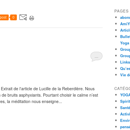
PAGES
abon
post
0
AmiYo
Artic
Bulle
Yoga
Group
Group
…
Links
Qu’es
Vie d
xtrait de l'article de Lucille de la Reberdière. Nous
CATÉG
e bruits asphyxiants. Pourtant choisir le calme n’est
YOG
es, la méditation nous enseigne...
Spiri
Santé
Activ
Envi
pens