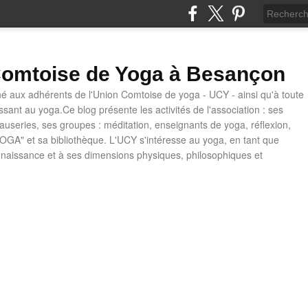
omtoise de Yoga à Besançon
né aux adhérents de l'Union Comtoise de yoga - UCY - ainsi qu'à toute
ssant au yoga.Ce blog présente les activités de l'association : ses
causeries, ses groupes : méditation, enseignants de yoga, réflexion,
OGA" et sa bibliothèque. L'UCY s'intéresse au yoga, en tant que
naissance et à ses dimensions physiques, philosophiques et