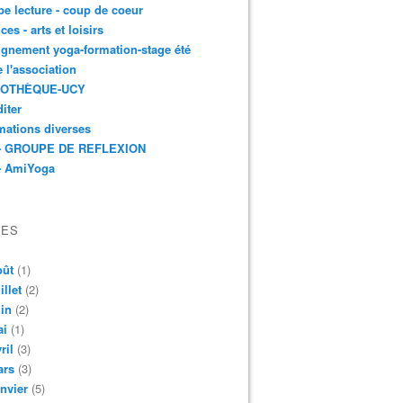
e lecture - coup de coeur
ces - arts et loisirs
gnement yoga-formation-stage été
e l'association
IOTHÈQUE-UCY
iter
mations diverses
- GROUPE DE REFLEXION
- AmiYoga
VES
oût
(1)
illet
(2)
in
(2)
ai
(1)
ril
(3)
ars
(3)
nvier
(5)