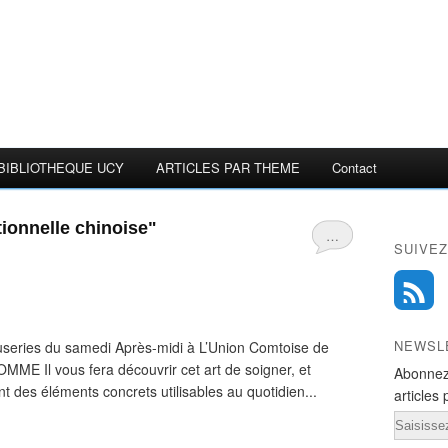
BIBLIOTHEQUE UCY
ARTICLES PAR THEME
Contact
ionnelle chinoise"
…
SUIVEZ
NEWSL
series du samedi Après-midi à L’Union Comtoise de
E Il vous fera découvrir cet art de soigner, et
Abonnez
t des éléments concrets utilisables au quotidien...
articles 
Email