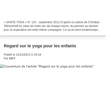
« SANTE YOGA » N° 131 - septembre 2012 D’après un article de Christian
Tikhomiroff Au cœur de notre vie, de chaque heure, du premier au dernier
jour, la respiration est notre intime compagne. Ce va-et-vient ininterrompu
entre dedans et dehors est aussi...
Regard sur le yoga pour les enfants
Publié le 12/12/2012 à 19:18
Par
UCY