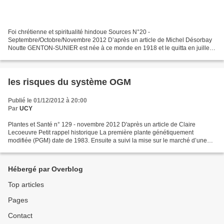
Foi chrétienne et spiritualité hindoue Sources N°20 -
Septembre/Octobre/Novembre 2012 D’après un article de Michel Désorbay
Noutte GENTON-SUNIER est née à ce monde en 1918 et le quitta en juillet
1996. Dès sa petite enfance, au sein d'une fervente famille...
les risques du système OGM
Publié le 01/12/2012 à 20:00
Par
UCY
Plantes et Santé n° 129 - novembre 2012 D'après un article de Claire
Lecoeuvre Petit rappel historique La première plante génétiquement
modifiée (PGM) date de 1983. Ensuite a suivi la mise sur le marché d’une
plante transgénique de tabac en Chine en 1990....
Hébergé par Overblog
Top articles
Pages
Contact