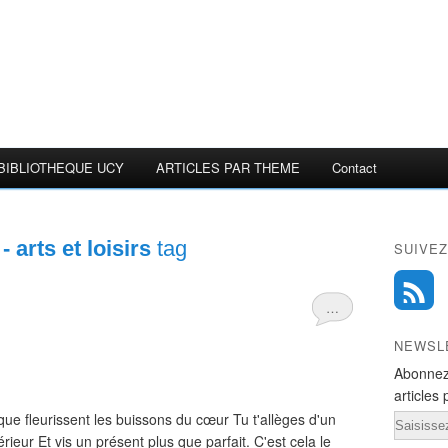
BIBLIOTHEQUE UCY
ARTICLES PAR THEME
Contact
 arts et loisirs
tag
SUIVEZ
…
NEWSL
Abonnez
articles 
 que fleurissent les buissons du cœur Tu t'allèges d'un
Email
ieur Et vis un présent plus que parfait. C'est cela le