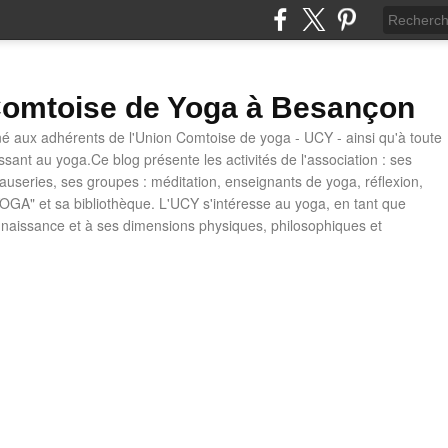
omtoise de Yoga à Besançon
né aux adhérents de l'Union Comtoise de yoga - UCY - ainsi qu'à toute
ssant au yoga.Ce blog présente les activités de l'association : ses
causeries, ses groupes : méditation, enseignants de yoga, réflexion,
OGA" et sa bibliothèque. L'UCY s'intéresse au yoga, en tant que
naissance et à ses dimensions physiques, philosophiques et