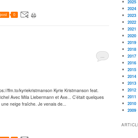
2025
2024
2023
post
0
2022
2021
2020
2019
2018
…
2017
2016
2015
2014
2013
2012
://ffm.to/kyriekristmanson Kyrie Kristmanson feat.
2011
chel Avec Mila Liebermann et Axe... C’était quelques
2010
s une neige fraîche. Je venais de...
2009
ARTIC