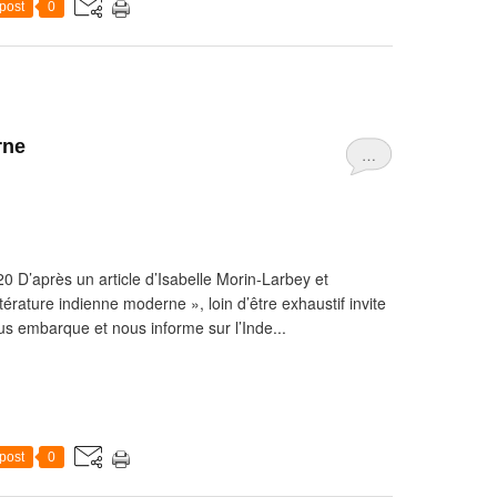
post
0
rne
…
 D’après un article d’Isabelle Morin-Larbey et
érature indienne moderne », loin d’être exhaustif invite
s embarque et nous informe sur l’Inde...
post
0