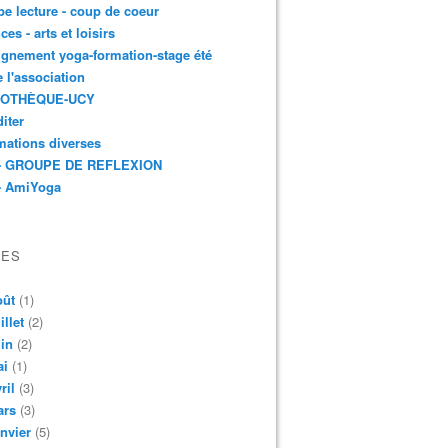
e lecture - coup de coeur
ces - arts et loisirs
gnement yoga-formation-stage été
e l'association
IOTHÈQUE-UCY
iter
mations diverses
- GROUPE DE REFLEXION
- AmiYoga
VES
oût
(1)
illet
(2)
in
(2)
ai
(1)
ril
(3)
ars
(3)
nvier
(5)