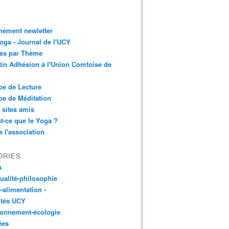
nement newletter
ga - Journal de l'UCY
les par Thème
tin Adhésion à l'Union Comtoise de
e de Lecture
e de Méditation
 sites amis
t-ce que le Yoga ?
e l'association
ORIES
A
tualité-philosophie
-alimentation -
ités UCY
ronnement-écologie
ées