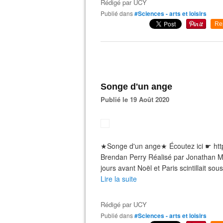
Rédigé par
UCY
Publié dans
#Sciences - arts et loisirs
Re
Songe d'un ange
Publié le 19 Août 2020
★Songe d'un ange★ Écoutez ici ☛ https
Brendan Perry Réalisé par Jonathan Mi
jours avant Noël et Paris scintillait sou
Lire la suite
Rédigé par
UCY
Publié dans
#Sciences - arts et loisirs