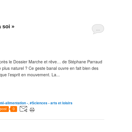
 soi »
…
’après le Dossier Marche et rêve… de Stéphane Parraud
e plus naturel ? Ce geste banal ouvre en fait bien des
que l’esprit en mouvement. La...
té-alimentation -
,
#Sciences - arts et loisirs
post
0