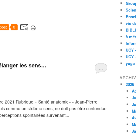
Group
Scien
Ensei
vie d
post
0
BIBL
à méd
Infor
UCY 
UCY 
yoga
mélanger les sens…
…
ARCHI
2026
A
Ju
re 2021 Rubrique « Santé anatomie» - Jean-Pierre
Ju
fois comme un sixième sens, ne doit pas être confondue
M
es perceptions spontanées survenant...
Av
M
Ja