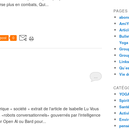
rse plus en combats, Qui...
PAGES
abon
AmiYo
Artic
Bulle
post
0
Yoga
Group
Group
Links
Qu’es
Vie d
…
CATÉG
YOG
Spiri
Santé
ue « société » extrait de l'article de Isabelle Lu Vous
Activ
«robots conversationnels» gouvernés par l'intelligence
Envi
our Open Al ou Bard pour...
pens