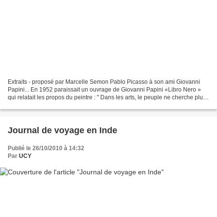
Extraits - proposé par Marcelle Semon Pablo Picasso à son ami Giovanni
Papini... En 1952 paraissait un ouvrage de Giovanni Papini «Libro Nero »
qui relatait les propos du peintre : " Dans les arts, le peuple ne cherche plus
ni consolation, ni exaltations....
Journal de voyage en Inde
Publié le 26/10/2010 à 14:32
Par
UCY