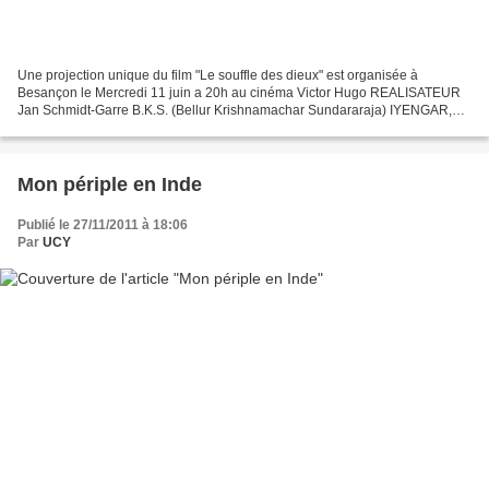
Une projection unique du film "Le souffle des dieux" est organisée à
Besançon le Mercredi 11 juin a 20h au cinéma Victor Hugo REALISATEUR
Jan Schmidt-Garre B.K.S. (Bellur Krishnamachar Sundararaja) IYENGAR,
Pattabhi JOIS, Sri Tirumalai KRISHNAMACHARYA,...
Mon périple en Inde
Publié le 27/11/2011 à 18:06
Par
UCY