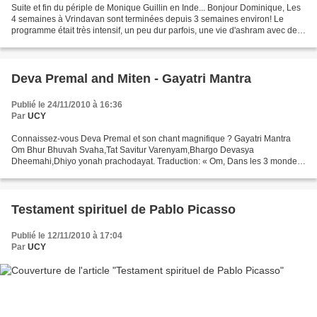
Suite et fin du périple de Monique Guillin en Inde... Bonjour Dominique, Les
4 semaines à Vrindavan sont terminées depuis 3 semaines environ! Le
programme était très intensif, un peu dur parfois, une vie d'ashram avec des
journées bien remplies, cours...
Deva Premal and Miten - Gayatri Mantra
Publié le 24/11/2010 à 16:36
Par
UCY
Connaissez-vous Deva Premal et son chant magnifique ? Gayatri Mantra
Om Bhur Bhuvah Svaha,Tat Savitur Varenyam,Bhargo Devasya
Dheemahi,Dhiyo yonah prachodayat. Traduction: « Om, Dans les 3 mondes
de l’expérience,C’est “Cela”, la nature essentielle propre...
Testament spirituel de Pablo Picasso
Publié le 12/11/2010 à 17:04
Par
UCY