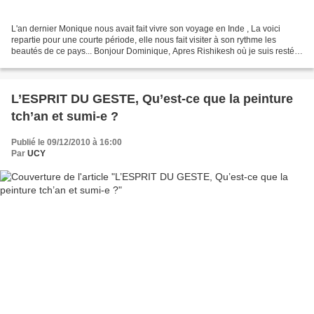
L'an dernier Monique nous avait fait vivre son voyage en Inde , La voici
repartie pour une courte période, elle nous fait visiter à son rythme les
beautés de ce pays... Bonjour Dominique, Apres Rishikesh où je suis restée
un mois environ, je suis allée...
L’ESPRIT DU GESTE, Qu’est-ce que la peinture
tch’an et sumi-e ?
Publié le 09/12/2010 à 16:00
Par
UCY