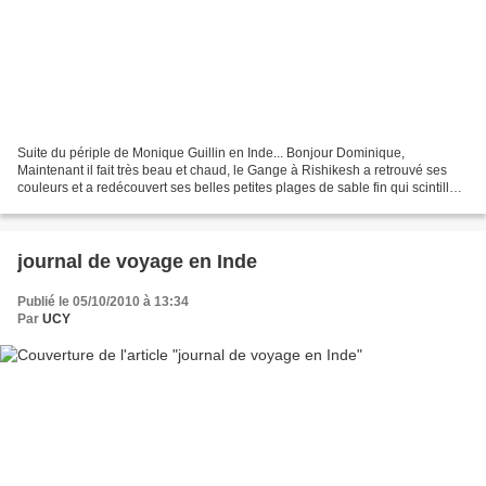
Suite du périple de Monique Guillin en Inde... Bonjour Dominique,
Maintenant il fait très beau et chaud, le Gange à Rishikesh a retrouvé ses
couleurs et a redécouvert ses belles petites plages de sable fin qui scintille
dans le soleil. Je viens de quitter...
journal de voyage en Inde
Publié le 05/10/2010 à 13:34
Par
UCY