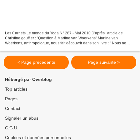
Les Carnets Le monde du Yoga N° 287 - Mai 2010 D'après l'article de
Christine gouffier : "Question à Martine van Woerkens" Martine van
Woerkens, anthropologue, nous fait découvrir dans son livre : " Nous ne
sommes pas des fleurs - deux siècles de combats...
< Page précédente
Page suivante >
Hébergé par Overblog
Top articles
Pages
Contact
Signaler un abus
C.G.U.
Cookies et données personnelles