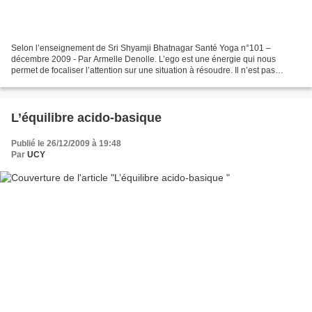
Selon l’enseignement de Sri Shyamji Bhatnagar Santé Yoga n°101 –
décembre 2009 - Par Armelle Denolle. L’ego est une énergie qui nous
permet de focaliser l’attention sur une situation à résoudre. Il n’est pas
mauvais en soi, il est nécessaire et utile,...
L’équilibre acido-basique
Publié le 26/12/2009 à 19:48
Par
UCY