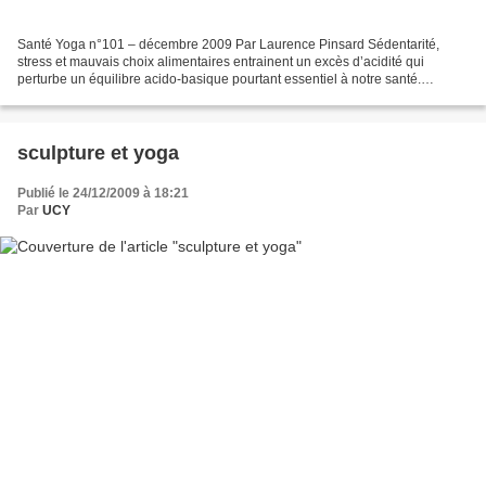
Santé Yoga n°101 – décembre 2009 Par Laurence Pinsard Sédentarité,
stress et mauvais choix alimentaires entrainent un excès d’acidité qui
perturbe un équilibre acido-basique pourtant essentiel à notre santé.
Comment restaurer cet équilibre ? Parmi les...
sculpture et yoga
Publié le 24/12/2009 à 18:21
Par
UCY