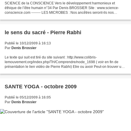
SCIENCE de la CONSCIENCE Vers le développement harmonieux et
éthique de l’être humain n°34 Par Denis BROSSIER Site : www.science-
conscience.com -------- LES MICROBES : Nos ancêtres seront-ils nos
successeurs ? Docteur Clara Naudi Pour la majorité de nos...
le sens du sacré - Pierre Rabhi
Publié le 10/12/2009 à 16:13
Par
Denis Brossier
Le texte qui suit est tiré du site suivant : http://www.colibris-
lemouvement.org/index.php/TH/Comprendre/node_1698 ( voir en fin de
présentation le lien vidéo de Pierre Rabhi) Etre ou avoir Peut-on trouver un
sens à sa vie dans une société fondée sur...
SANTE YOGA - octobre 2009
Publié le 05/12/2009 à 16:05
Par
Denis Brossier