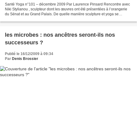
Santé Yoga n°101 – décembre 2009 Par Laurence Pinsard Rencontre avec
Niki Stylianou , sculpteur dont les œuvres ont été présentées à l’orangerie
du Sénat et au Grand Palais. De quelle manière sculpture et yoga se
rencontrent dans votre univers ? Yoga...
les microbes : nos ancêtres seront-ils nos
successeurs ?
Publié le 16/12/2009 à 09:34
Par
Denis Brossier