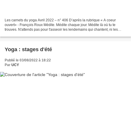
Les carnets du yoga Avril 2022 – n° 406 D’après la rubrique « A coeur
ouvert» - François Roux Médite. Médite chaque jour. Médite là où tu te
trouves. N'attends pas pour t'asseoir les lendemains qui chantent, ni les
ailleurs fascinants. La méditation c'est...
Yoga : stages d'été
Publié le 03/08/2022 à 18:22
Par
UCY