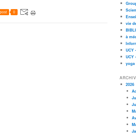
Group
Scien
post
0
Ensei
vie d
BIBL
à méd
Infor
UCY 
UCY 
yoga
ARCHI
2026
A
Ju
Ju
M
Av
M
Ja