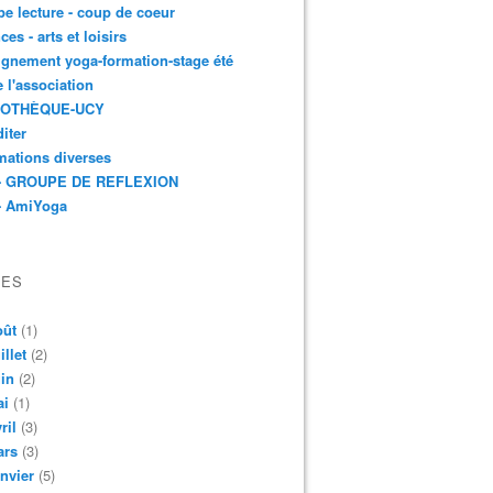
e lecture - coup de coeur
ces - arts et loisirs
gnement yoga-formation-stage été
e l'association
IOTHÈQUE-UCY
iter
mations diverses
- GROUPE DE REFLEXION
- AmiYoga
VES
oût
(1)
illet
(2)
in
(2)
ai
(1)
ril
(3)
ars
(3)
nvier
(5)