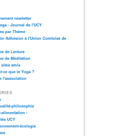
nement newletter
ga - Journal de l'UCY
les par Thème
tin Adhésion à l'Union Comtoise de
e de Lecture
e de Méditation
 sites amis
t-ce que le Yoga ?
e l'association
ORIES
A
tualité-philosophie
-alimentation -
ités UCY
ronnement-écologie
ées