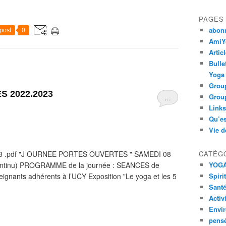
PAGES
abon
post
0
AmiYo
Artic
Bulle
Yoga
Group
 2022.2023
Group
…
Links
Qu’es
Vie d
 .pdf "J OURNEE PORTES OUVERTES " SAMEDI 08
CATÉG
ontinu) PROGRAMME de la journée : SEANCES de
YOG
gnants adhérents à l’UCY Exposition "Le yoga et les 5
Spiri
Santé
Activ
Envi
pens