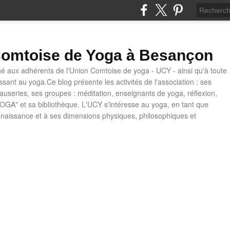
omtoise de Yoga à Besançon
né aux adhérents de l'Union Comtoise de yoga - UCY - ainsi qu'à toute
ssant au yoga.Ce blog présente les activités de l'association : ses
causeries, ses groupes : méditation, enseignants de yoga, réflexion,
OGA" et sa bibliothèque. L'UCY s'intéresse au yoga, en tant que
naissance et à ses dimensions physiques, philosophiques et