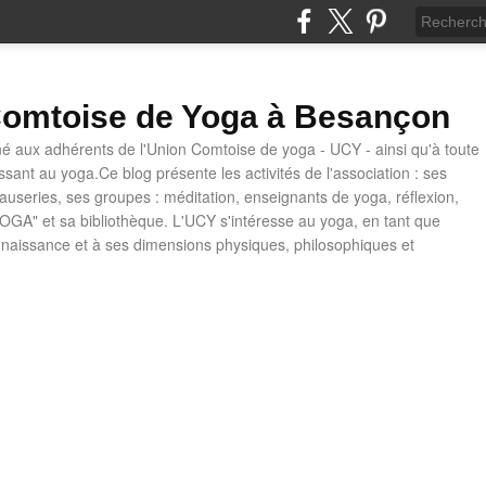
omtoise de Yoga à Besançon
né aux adhérents de l'Union Comtoise de yoga - UCY - ainsi qu'à toute
ssant au yoga.Ce blog présente les activités de l'association : ses
causeries, ses groupes : méditation, enseignants de yoga, réflexion,
OGA" et sa bibliothèque. L'UCY s'intéresse au yoga, en tant que
naissance et à ses dimensions physiques, philosophiques et