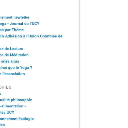
nement newletter
ga - Journal de l'UCY
les par Thème
tin Adhésion à l'Union Comtoise de
e de Lecture
e de Méditation
 sites amis
t-ce que le Yoga ?
e l'association
ORIES
A
tualité-philosophie
-alimentation -
ités UCY
ronnement-écologie
ées