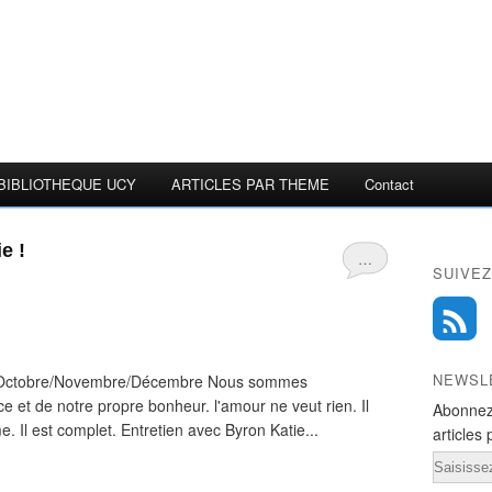
BIBLIOTHEQUE UCY
ARTICLES PAR THEME
Contact
e !
…
SUIVEZ
NEWSL
- Octobre/Novembre/Décembre Nous sommes
e et de notre propre bonheur. l'amour ne veut rien. Il
Abonnez
me. Il est complet. Entretien avec Byron Katie...
articles 
Email