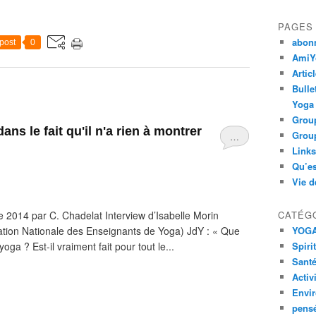
PAGES
abon
post
0
AmiYo
Artic
Bulle
Yoga
Group
ns le fait qu'il n'a rien à montrer
Group
…
Links
Qu’es
Vie d
 2014 par C. Chadelat Interview d’Isabelle Morin
CATÉG
ation Nationale des Enseignants de Yoga) JdY : « Que
YOG
ga ? Est-il vraiment fait pour tout le...
Spiri
Santé
Activ
Envi
pens