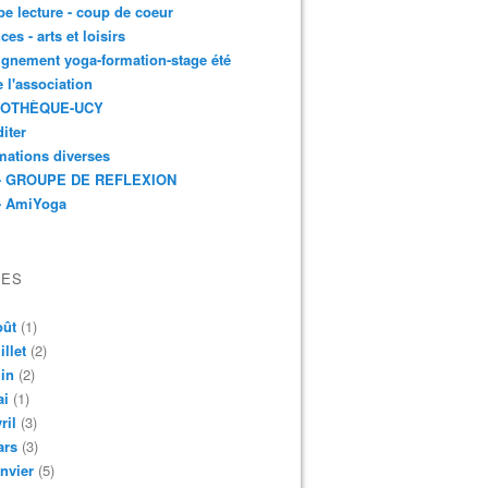
e lecture - coup de coeur
ces - arts et loisirs
gnement yoga-formation-stage été
e l'association
IOTHÈQUE-UCY
iter
mations diverses
- GROUPE DE REFLEXION
- AmiYoga
VES
oût
(1)
illet
(2)
in
(2)
ai
(1)
ril
(3)
ars
(3)
nvier
(5)