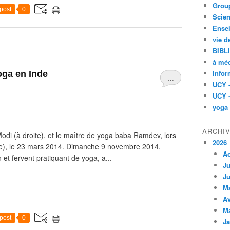
Group
post
0
Scien
Ensei
vie d
BIBL
à méd
Infor
oga en Inde
…
UCY 
UCY 
yoga
ARCHI
odi (à droite), et le maître de yoga baba Ramdev, lors
2026
nde), le 23 mars 2014. Dimanche 9 novembre 2014,
A
et fervent pratiquant de yoga, a...
Ju
Ju
M
Av
M
post
0
Ja