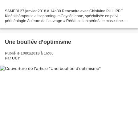
SAMEDI 27 janvier 2018 à 14h30 Rencontre avec Ghislaine PHILIPPE
Kinésithérapeute et sophrologue Caycédienne, spécialisée en pelvi-
périnéologie Auteure de l’ouvrage « Rééducation périnéale masculine :
mode d’emploi » Chez Robert JAUZE A la découverte...
Une bouffée d’optimisme
Publié le 10/01/2018 à 16:00
Par
UCY