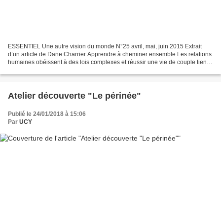
ESSENTIEL Une autre vision du monde N°25 avril, mai, juin 2015 Extrait
d’un article de Dane Charrier Apprendre à cheminer ensemble Les relations
humaines obéissent à des lois complexes et réussir une vie de couple tient
de l’utopie si l’on n’a pas pris...
Atelier découverte "Le périnée"
Publié le 24/01/2018 à 15:06
Par
UCY