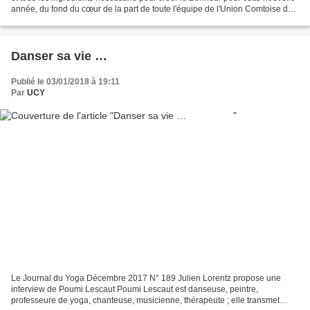
année, du fond du cœur de la part de toute l'équipe de l'Union Comtoise de
Yoga Merci pour votre fidelité Connaissez-vous...
Danser sa vie …
Publié le 03/01/2018 à 19:11
Par
UCY
Le Journal du Yoga Décembre 2017 N° 189 Julien Lorentz propose une
interview de Poumi Lescaut Poumi Lescaut est danseuse, peintre,
professeure de yoga, chanteuse, musicienne, thérapeute ; elle transmet