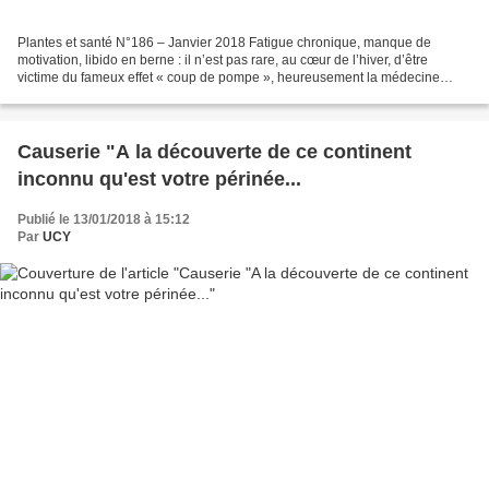
Plantes et santé N°186 – Janvier 2018 Fatigue chronique, manque de
motivation, libido en berne : il n’est pas rare, au cœur de l’hiver, d’être
victime du fameux effet « coup de pompe », heureusement la médecine
traditionnelle chinoise, l’ayurvéda et la...
Causerie "A la découverte de ce continent
inconnu qu'est votre périnée...
Publié le 13/01/2018 à 15:12
Par
UCY