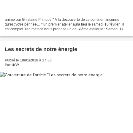
animé par Ghislaine Philippe " A la découverte de ce continent inconnu
qu’est votre périnée… " un premier atelier aura lieu le samedi 10 février : il
est complet. l'animatrice nous propose un deuxième atelier le : Samedi 17
mars 2018 14 H 30 à 17 H 30...
Les secrets de notre énergie
Publié le 18/01/2018 à 17:38
Par
UCY