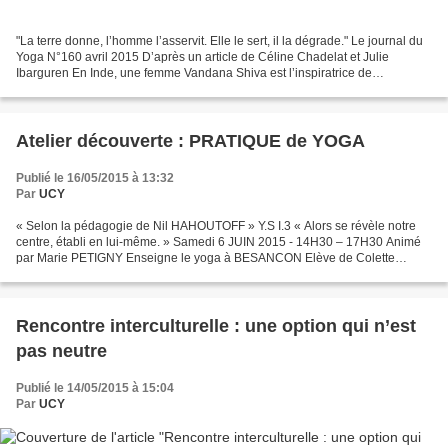
"La terre donne, l’homme l’asservit. Elle le sert, il la dégrade." Le journal du
Yoga N°160 avril 2015 D’après un article de Céline Chadelat et Julie
Ibarguren En Inde, une femme Vandana Shiva est l’inspiratrice de
l’écoféminisme ; elle parle dans cet...
Atelier découverte : PRATIQUE de YOGA
Publié le 16/05/2015 à 13:32
Par
UCY
« Selon la pédagogie de Nil HAHOUTOFF » Y.S I.3 « Alors se révèle notre
centre, établi en lui-même. » Samedi 6 JUIN 2015 - 14H30 – 17H30 Animé
par Marie PETIGNY Enseigne le yoga à BESANCON Elève de Colette
Feuerstein et de Philippe de Fallois. Directrice...
Rencontre interculturelle : une option qui n’est
pas neutre
Publié le 14/05/2015 à 15:04
Par
UCY