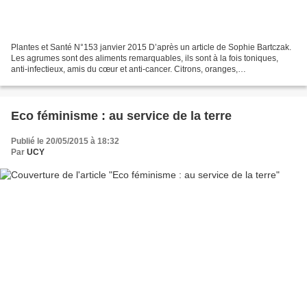
Plantes et Santé N°153 janvier 2015 D’après un article de Sophie Bartczak.
Les agrumes sont des aliments remarquables, ils sont à la fois toniques,
anti-infectieux, amis du cœur et anti-cancer. Citrons, oranges,
pamplemousses, mandarines et clémentines...
Eco féminisme : au service de la terre
Publié le 20/05/2015 à 18:32
Par
UCY