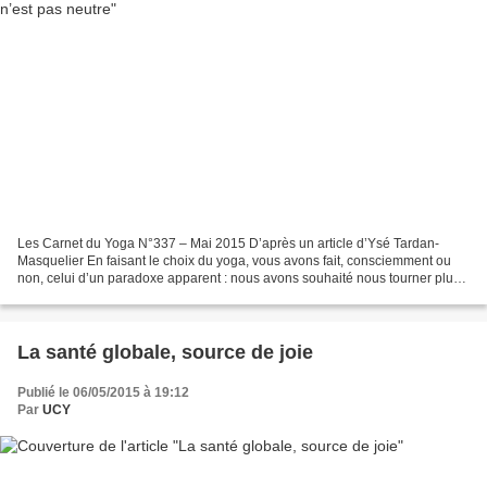
Les Carnet du Yoga N°337 – Mai 2015 D’après un article d’Ysé Tardan-
Masquelier En faisant le choix du yoga, vous avons fait, consciemment ou
non, celui d’un paradoxe apparent : nous avons souhaité nous tourner plus
profondément vers nous-mêmes, nous intérioriser...
La santé globale, source de joie
Publié le 06/05/2015 à 19:12
Par
UCY