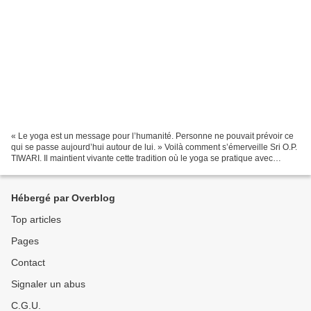
« Le yoga est un message pour l’humanité. Personne ne pouvait prévoir ce
qui se passe aujourd’hui autour de lui. » Voilà comment s’émerveille Sri O.P.
TIWARI. Il maintient vivante cette tradition où le yoga se pratique avec
l’ayurvéda dans une vision...
Hébergé par Overblog
Top articles
Pages
Contact
Signaler un abus
C.G.U.