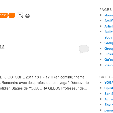
PAGES
abon
post
0
AmiYo
Artic
Bulle
Yoga
Group
12
Group
…
Links
Qu’es
Vie d
8 OCTOBRE 2011 10 H - 17 H (en continu) thème :
CATÉG
Rencontre avec des professeurs de yoga \ Découverte
YOG
quotidien Stages de YOGA ORA GEBUS Professeur de...
Spiri
Santé
Activ
Envi
pens