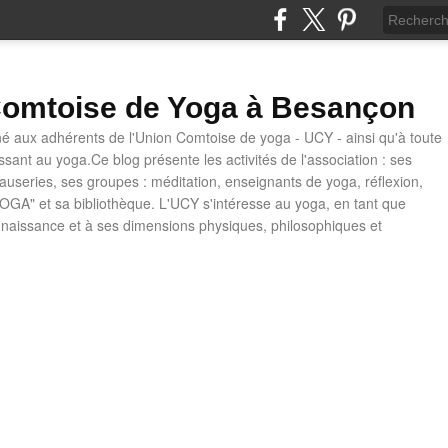
omtoise de Yoga à Besançon
né aux adhérents de l'Union Comtoise de yoga - UCY - ainsi qu'à toute
ssant au yoga.Ce blog présente les activités de l'association : ses
causeries, ses groupes : méditation, enseignants de yoga, réflexion,
OGA" et sa bibliothèque. L'UCY s'intéresse au yoga, en tant que
naissance et à ses dimensions physiques, philosophiques et