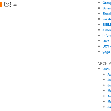
Group
0
Scien
Ensei
vie d
BIBL
à méd
Infor
UCY 
UCY 
yoga
ARCHI
2026
A
Ju
Ju
M
Av
M
Ja