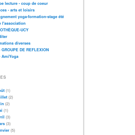
e lecture - coup de coeur
ces - arts et loisirs
gnement yoga-formation-stage été
e l'association
IOTHÈQUE-UCY
iter
mations diverses
- GROUPE DE REFLEXION
- AmiYoga
VES
oût
(1)
illet
(2)
in
(2)
ai
(1)
ril
(3)
ars
(3)
nvier
(5)