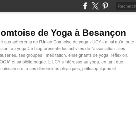
omtoise de Yoga à Besançon
né aux adhérents de l'Union Comtoise de yoga - UCY - ainsi qu'à toute
ssant au yoga.Ce blog présente les activités de l'association : ses
causeries, ses groupes : méditation, enseignants de yoga, réflexion,
OGA" et sa bibliothèque. L'UCY s'intéresse au yoga, en tant que
naissance et à ses dimensions physiques, philosophiques et