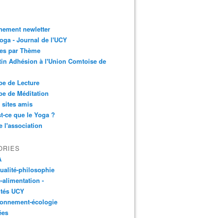
nement newletter
ga - Journal de l'UCY
les par Thème
tin Adhésion à l'Union Comtoise de
e de Lecture
e de Méditation
 sites amis
t-ce que le Yoga ?
e l'association
ORIES
A
tualité-philosophie
-alimentation -
ités UCY
ronnement-écologie
ées