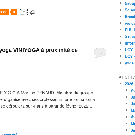
Group
Scien
post
0
Ensei
vie d
BIBL
à méd
Infor
UCY 
 yoga VINIYOGA à proximité de
…
UCY 
yoga
ARCHI
2026
A
D E Y O G A Martine RENAUD, Membre du groupe
Ju
le organise avec ses professeurs, une formation à
Ju
 déroulera sur 4 ans à partir de février 2022 ....
M
Av
M
Ja
-stage été