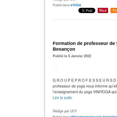
Publié dans
#YOGA
Re
Formation de professeur de
Besançon
Publié le 5 Janvier 2022
G R O U P E P R O F E S S E U R S 
professeur de yoga nous informe qu’el
l’enseignement du yoga VINIYOGA qui se
Lire la suite
Rédigé par
UCY
Publié dans
#Enseignement yoga-formation