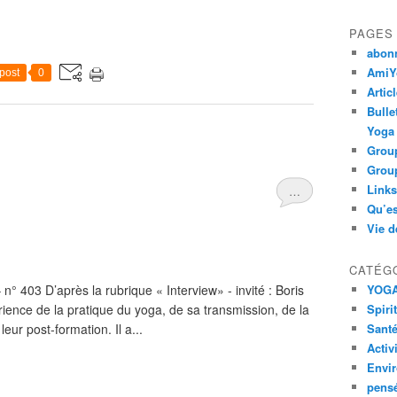
PAGES
abon
AmiYo
post
0
Artic
Bulle
Yoga
Group
Group
Links
…
Qu’es
Vie d
CATÉG
 403 D’après la rubrique « Interview» - invité : Boris
YOG
ience de la pratique du yoga, de sa transmission, de la
Spiri
eur post-formation. Il a...
Santé
Activ
Envi
pens