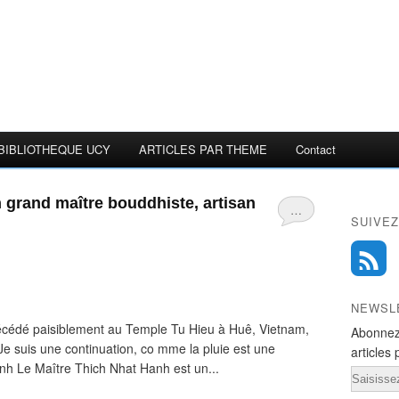
BIBLIOTHEQUE UCY
ARTICLES PAR THEME
Contact
 grand maître bouddhiste, artisan
…
SUIVEZ
NEWSL
écédé paisiblement au Temple Tu Hieu à Huê, Vietnam,
Abonnez
"Je suis une continuation, co mme la pluie est une
articles 
nh Le Maître Thich Nhat Hanh est un...
Email