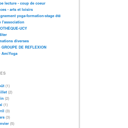
e lecture - coup de coeur
ces - arts et loisirs
gnement yoga-formation-stage été
e l'association
IOTHÈQUE-UCY
iter
mations diverses
- GROUPE DE REFLEXION
- AmiYoga
VES
oût
(1)
illet
(2)
in
(2)
ai
(1)
ril
(3)
ars
(3)
nvier
(5)