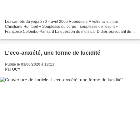
Les carnets du yoga 276 – avril 2005 Rubrique « A votre avis » par
Christiane Humbert « Souplesse du corps = souplesse de l'esprit »
Françoise Colombo-Pansard La question du mois par Didier, pratiquant de
yoga : « Comment arriver à la souplesse du corps...
L’eco-anxiété, une forme de lucidité
Publié le 03/06/2020 à 18:13
Par
UCY