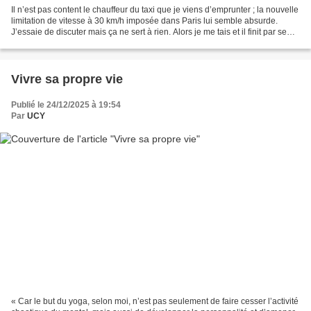
Il n’est pas content le chauffeur du taxi que je viens d’emprunter ; la nouvelle
limitation de vitesse à 30 km/h imposée dans Paris lui semble absurde.
J’essaie de discuter mais ça ne sert à rien. Alors je me tais et il finit par se
taire. RALENTIR c’est...
Vivre sa propre vie
Publié le 24/12/2025 à 19:54
Par
UCY
« Car le but du yoga, selon moi, n’est pas seulement de faire cesser l’activité