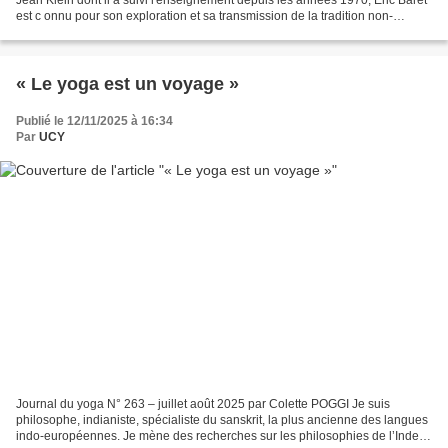
est c onnu pour son exploration et sa transmission de la tradition non-
dualiste du shivaïsme cachemire...
« Le yoga est un voyage »
Publié le 12/11/2025 à 16:34
Par
UCY
Journal du yoga N° 263 – juillet août 2025 par Colette POGGI Je suis
philosophe, indianiste, spécialiste du sanskrit, la plus ancienne des langues
indo-européennes. Je mène des recherches sur les philosophies de l’Inde,