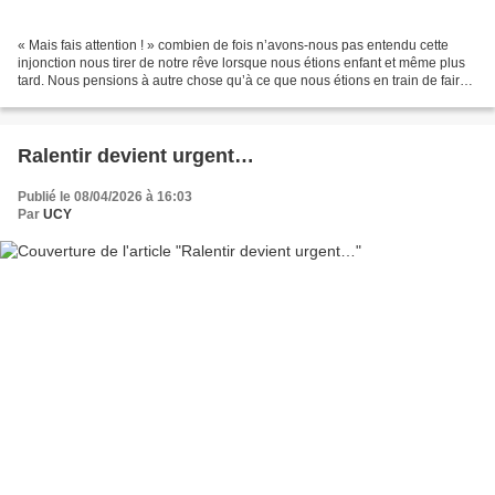
« Mais fais attention ! » combien de fois n’avons-nous pas entendu cette
injonction nous tirer de notre rêve lorsque nous étions enfant et même plus
tard. Nous pensions à autre chose qu’à ce que nous étions en train de faire.
C’est ce qui est arrivé à...
Ralentir devient urgent…
Publié le 08/04/2026 à 16:03
Par
UCY