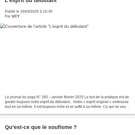
L’esprit du débutant
Publié le 16/04/2025 à 15:30
Par
UCY
Le journal du yoga N° 260 – janvier février 2025 Le but de la pratique est de
garder toujours notre esprit de débutant... Notre « esprit originel » embrasse
tout en lui-même. Il est toujours riche et se suffit à lui-même. Ce qui ne veut
pas dire un esprit...
Qu’est-ce que le soufisme ?