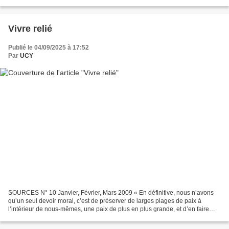
le shivaïsme du Cachemire et Abhinavagupta...
Vivre relié
Publié le 04/09/2025 à 17:52
Par
UCY
SOURCES N° 10 Janvier, Février, Mars 2009 « En définitive, nous n’avons
qu’un seul devoir moral, c’est de préserver de larges plages de paix à
l’intérieur de nous-mêmes, une paix de plus en plus grande, et d’en faire
profiter les autres. Et plus nous...