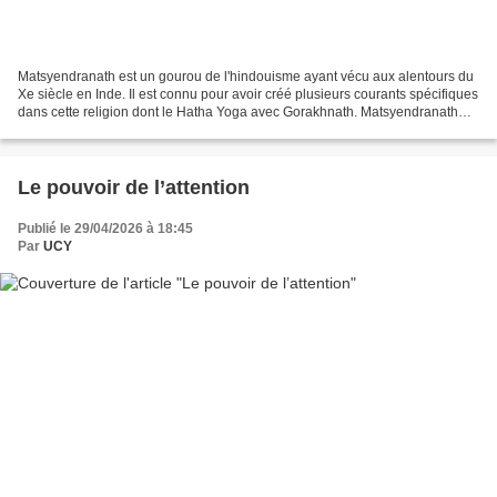
Matsyendranath est un gourou de l'hindouisme ayant vécu aux alentours du
Xe siècle en Inde. Il est connu pour avoir créé plusieurs courants spécifiques
dans cette religion dont le Hatha Yoga avec Gorakhnath. Matsyendranath
aurait reçu ses enseignements...
Le pouvoir de l’attention
Publié le 29/04/2026 à 18:45
Par
UCY