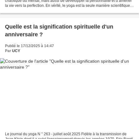
chaotique du mental, mais aussi de développer la personnalité et d’amener
la vie vers la perfection. En vérité, le yoga est la seule manière scientifique
de faire apparaître...
Quelle est la signification spirituelle d'un
anniversaire ?
Publié le 17/12/2025 à 14:47
Par
UCY
Le journal du yoga N ° 263 - juillet août 2025 Fidèle à la transmission de
Jean Klein dont il a suivi l'enseignement depuis les années 1970, Eric Baret