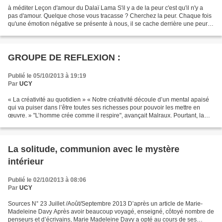
à méditer Leçon d'amour du Dalaï Lama S'il y a de la peur c'est qu'il n'y a
pas d'amour. Quelque chose vous tracasse ? Cherchez la peur. Chaque fois
qu'une émotion négative se présente à nous, il se cache derrière une peur.
En vérité, il n'y a que deux...
GROUPE DE REFLEXION :
Publié le 05/10/2013 à 19:19
Par
UCY
« La créativité au quotidien » « Notre créativité découle d’un mental apaisé
qui va puiser dans l’être toutes ses richesses pour pouvoir les mettre en
œuvre. » "L’homme crée comme il respire", avançait Malraux. Pourtant, la
plupart d’entre nous se plaignent...
La solitude, communion avec le mystère
intérieur
Publié le 02/10/2013 à 08:06
Par
UCY
Sources N° 23 Juillet /Août/Septembre 2013 D’après un article de Marie-
Madeleine Davy Après avoir beaucoup voyagé, enseigné, côtoyé nombre de
penseurs et d’écrivains, Marie Madeleine Davy a opté au cours de ses