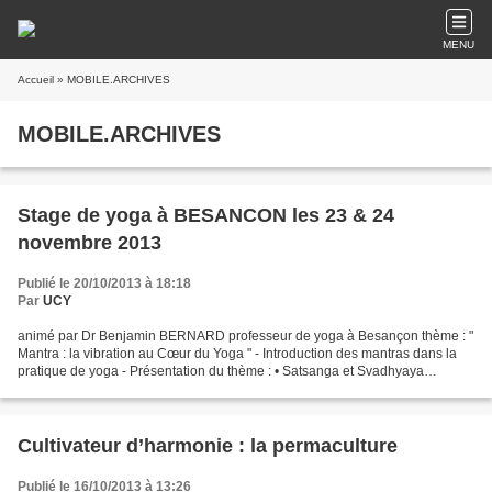
MENU
Accueil
» MOBILE.ARCHIVES
MOBILE.ARCHIVES
Stage de yoga à BESANCON les 23 & 24
novembre 2013
Publié le 20/10/2013 à 18:18
Par
UCY
animé par Dr Benjamin BERNARD professeur de yoga à Besançon thème : "
Mantra : la vibration au Cœur du Yoga " - Introduction des mantras dans la
pratique de yoga - Présentation du thème : • Satsanga et Svadhyaya
(questions-réponses sur le Mantra au regard...
Cultivateur d’harmonie : la permaculture
Publié le 16/10/2013 à 13:26