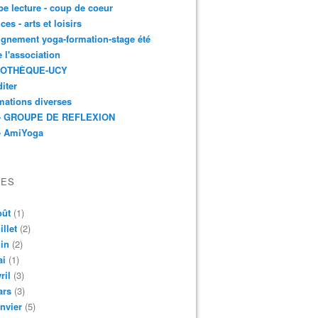
e lecture - coup de coeur
ces - arts et loisirs
gnement yoga-formation-stage été
e l'association
IOTHÈQUE-UCY
iter
mations diverses
- GROUPE DE REFLEXION
- AmiYoga
VES
oût
(1)
illet
(2)
in
(2)
ai
(1)
ril
(3)
ars
(3)
nvier
(5)