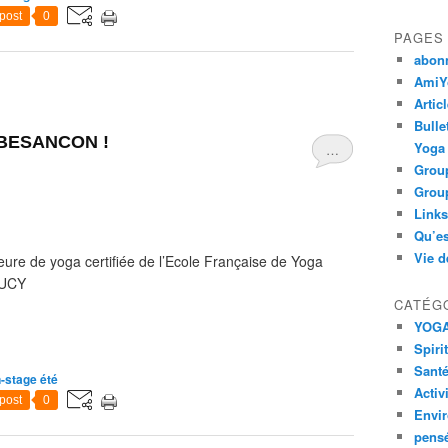
post
0
PAGES
abon
AmiYo
Artic
Bulle
à BESANCON !
Yoga
…
Group
Group
Links
Qu’es
Vie d
e de yoga certifiée de l’Ecole Française de Yoga
'UCY
CATÉG
YOG
Spiri
Santé
-stage été
Activ
post
0
Envi
pens