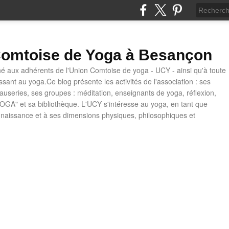
omtoise de Yoga à Besançon
né aux adhérents de l'Union Comtoise de yoga - UCY - ainsi qu'à toute
ssant au yoga.Ce blog présente les activités de l'association : ses
causeries, ses groupes : méditation, enseignants de yoga, réflexion,
OGA" et sa bibliothèque. L'UCY s'intéresse au yoga, en tant que
naissance et à ses dimensions physiques, philosophiques et