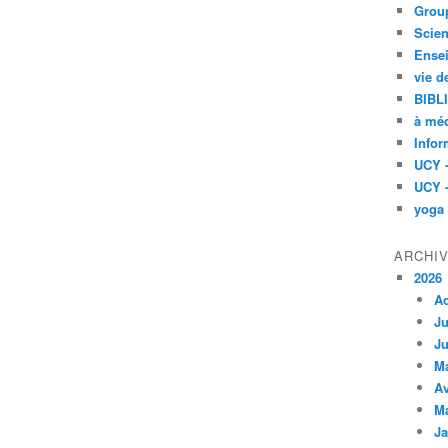
Group
Scien
Ensei
vie d
BIBL
à méd
Infor
UCY 
UCY 
yoga
ARCHI
2026
A
Ju
Ju
M
Av
M
Ja