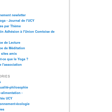
nement newletter
ga - Journal de l'UCY
les par Thème
tin Adhésion à l'Union Comtoise de
e de Lecture
e de Méditation
 sites amis
t-ce que le Yoga ?
e l'association
ORIES
A
tualité-philosophie
-alimentation -
ités UCY
ronnement-écologie
ées