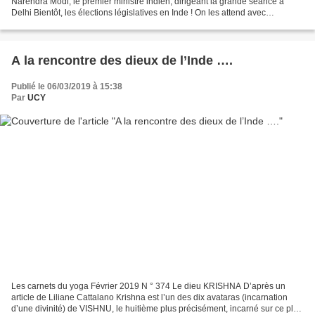
Narendra Modi, le premier ministre indien, dirigeant la grande séance à
Delhi Bientôt, les élections législatives en Inde ! On les attend avec
impatience et appréhension... Cela nous permet...
A la rencontre des dieux de l’Inde ….
Publié le 06/03/2019 à 15:38
Par
UCY
Les carnets du yoga Février 2019 N ° 374 Le dieu KRISHNA D’après un
article de Liliane Cattalano Krishna est l’un des dix avataras (incarnation
d’une divinité) de VISHNU, le huitième plus précisément, incarné sur ce plan