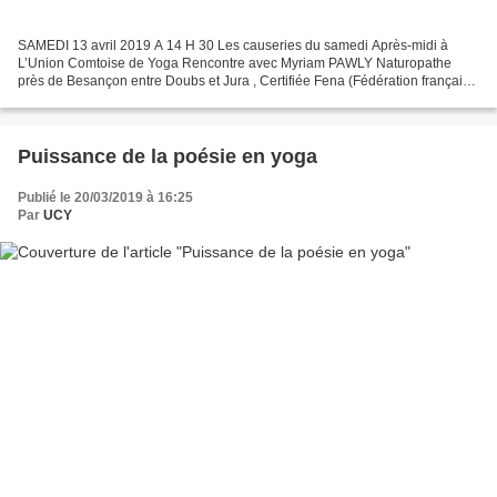
SAMEDI 13 avril 2019 A 14 H 30 Les causeries du samedi Après-midi à
L’Union Comtoise de Yoga Rencontre avec Myriam PAWLY Naturopathe
près de Besançon entre Doubs et Jura , Certifiée Fena (Fédération française
des écoles de Naturopathie) Adhésion à l'OMNES...
Puissance de la poésie en yoga
Publié le 20/03/2019 à 16:25
Par
UCY