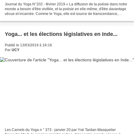
Journal du Yoga N°202 - février 2019 « La diffusion de la poésie dans notre
monde a besoin d'être vivifiée, et la poésie en elle-même, d'être davantage
vécue et incarnée. Comme le Yoga, elle est source de transcendance,
d'éveil, de réalisation... » Carte...
Yoga... et les élections législatives en Inde...
Publié le 13/03/2019 à 16:16
Par
UCY
Les Carnets du Yoga n ° 373 - janvier 20 par Ysé Tardan-Masquelier