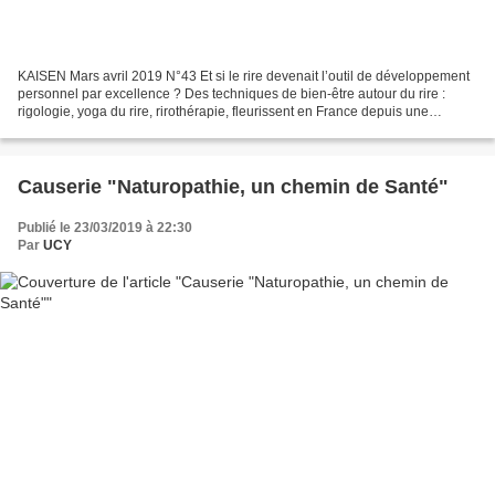
KAISEN Mars avril 2019 N°43 Et si le rire devenait l’outil de développement
personnel par excellence ? Des techniques de bien-être autour du rire :
rigologie, yoga du rire, rirothérapie, fleurissent en France depuis une
quinzaine d’années. Le but de ces...
Causerie "Naturopathie, un chemin de Santé"
Publié le 23/03/2019 à 22:30
Par
UCY