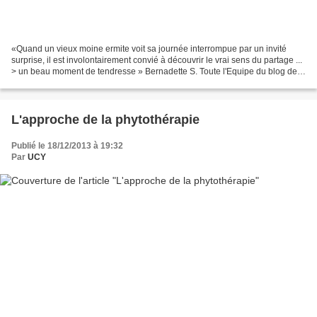
«Quand un vieux moine ermite voit sa journée interrompue par un invité
surprise, il est involontairement convié à découvrir le vrai sens du partage ...
> un beau moment de tendresse » Bernadette S. Toute l'Equipe du blog de
l'UCY vous souhaite de Joyeuses...
L'approche de la phytothérapie
Publié le 18/12/2013 à 19:32
Par
UCY