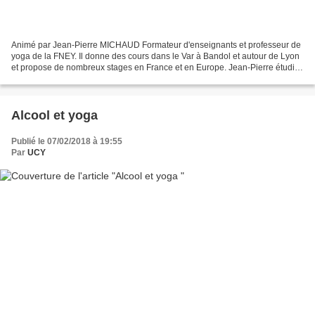
Animé par Jean-Pierre MICHAUD Formateur d'enseignants et professeur de
yoga de la FNEY. Il donne des cours dans le Var à Bandol et autour de Lyon
et propose de nombreux stages en France et en Europe. Jean-Pierre étudie
et se rend chaque année à Madras...
Alcool et yoga
Publié le 07/02/2018 à 19:55
Par
UCY