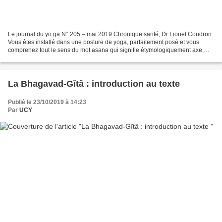
Le journal du yo ga N° 205 – mai 2019 Chronique santé, Dr Lionel Coudron
Vous êtes installé dans une posture de yoga, parfaitement posé et vous
comprenez tout le sens du mot asana qui signifie étymologiquement axe,
assise, par le fait que vous vous sentez...
La Bhagavad-Gîtâ : introduction au texte
Publié le 23/10/2019 à 14:23
Par
UCY