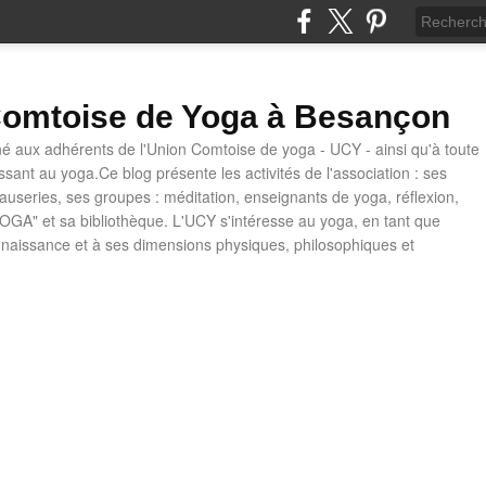
omtoise de Yoga à Besançon
né aux adhérents de l'Union Comtoise de yoga - UCY - ainsi qu'à toute
ssant au yoga.Ce blog présente les activités de l'association : ses
causeries, ses groupes : méditation, enseignants de yoga, réflexion,
OGA" et sa bibliothèque. L'UCY s'intéresse au yoga, en tant que
naissance et à ses dimensions physiques, philosophiques et