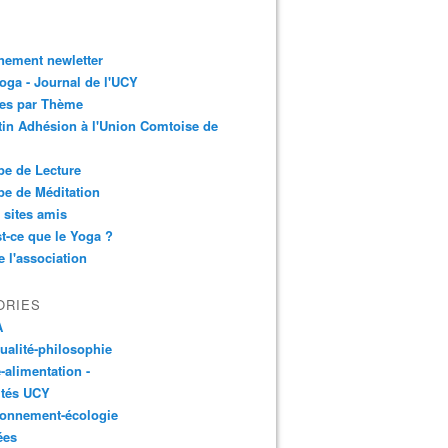
nement newletter
ga - Journal de l'UCY
les par Thème
tin Adhésion à l'Union Comtoise de
e de Lecture
e de Méditation
 sites amis
t-ce que le Yoga ?
e l'association
ORIES
A
tualité-philosophie
-alimentation -
ités UCY
ronnement-écologie
ées