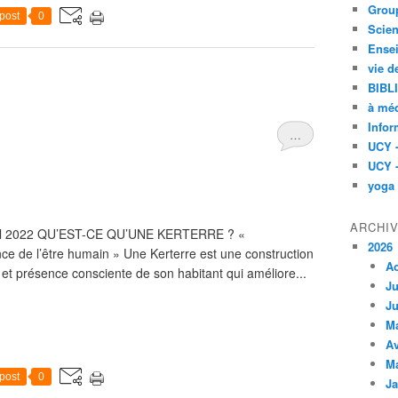
Group
post
0
Scien
Ensei
vie d
BIBL
à méd
Infor
…
UCY 
UCY 
yoga
ARCHI
vril 2022 QU’EST-CE QU’UNE KERTERRE ? «
2026
ce de l’être humain » Une Kerterre est une construction
A
 et présence consciente de son habitant qui améliore...
Ju
Ju
M
Av
M
post
0
Ja