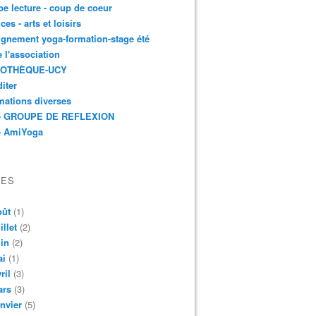
e lecture - coup de coeur
ces - arts et loisirs
gnement yoga-formation-stage été
e l'association
IOTHÈQUE-UCY
iter
mations diverses
- GROUPE DE REFLEXION
- AmiYoga
VES
oût
(1)
illet
(2)
in
(2)
ai
(1)
ril
(3)
ars
(3)
nvier
(5)