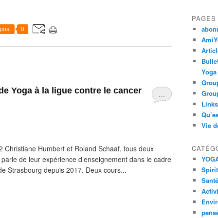
PAGES
abon
post
0
AmiYo
Artic
Bulle
Yoga
Group
e Yoga à la ligue contre le cancer
Group
…
Links
Qu’es
Vie d
 Christiane Humbert et Roland Schaaf, tous deux
CATÉG
 parle de leur expérience d’enseignement dans le cadre
YOG
 de Strasbourg depuis 2017. Deux cours...
Spiri
Santé
Activ
Envi
pens