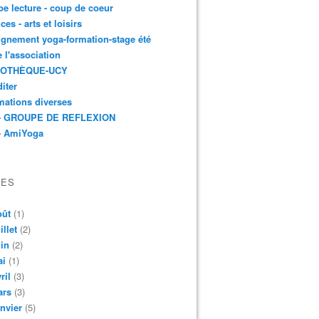
e lecture - coup de coeur
ces - arts et loisirs
gnement yoga-formation-stage été
e l'association
IOTHÈQUE-UCY
iter
mations diverses
- GROUPE DE REFLEXION
- AmiYoga
VES
oût
(1)
illet
(2)
in
(2)
ai
(1)
ril
(3)
ars
(3)
nvier
(5)