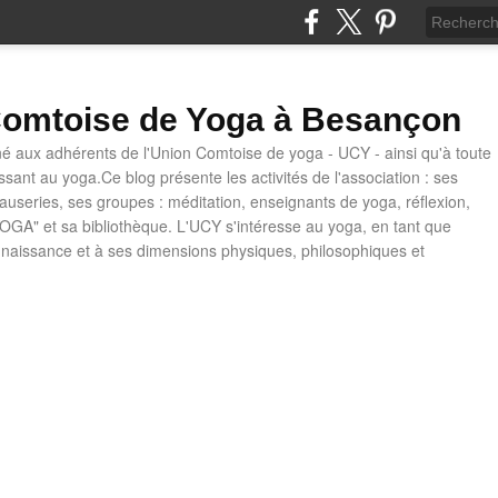
omtoise de Yoga à Besançon
né aux adhérents de l'Union Comtoise de yoga - UCY - ainsi qu'à toute
ssant au yoga.Ce blog présente les activités de l'association : ses
causeries, ses groupes : méditation, enseignants de yoga, réflexion,
OGA" et sa bibliothèque. L'UCY s'intéresse au yoga, en tant que
naissance et à ses dimensions physiques, philosophiques et