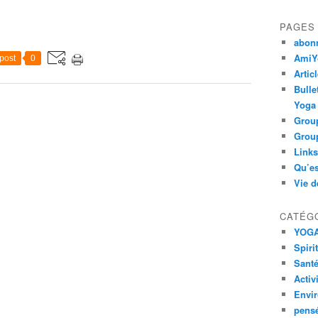
PAGES
abon
AmiYo
post
0
Artic
Bulle
Yoga
Group
Group
Links
Qu’es
Vie d
CATÉG
YOG
Spiri
Santé
Activ
Envi
pens