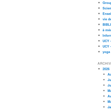
Group
Scien
Ensei
vie d
BIBL
à méd
Infor
UCY 
UCY 
yoga
ARCHI
2026
A
Ju
Ju
M
Av
M
Ja