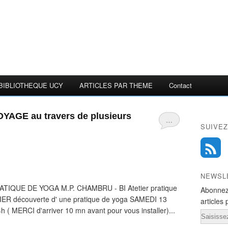
BIBLIOTHEQUE UCY
ARTICLES PAR THEME
Contact
VOYAGE au travers de plusieurs
…
SUIVEZ
NEWSL
IQUE DE YOGA M.P. CHAMBRU - BI Atetier pratique
Abonnez
ER découverte d' une pratique de yoga SAMEDI 13
articles 
h ( MERCI d'arriver 10 mn avant pour vous installer)...
Email