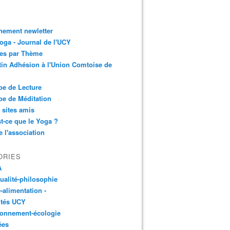
nement newletter
ga - Journal de l'UCY
les par Thème
tin Adhésion à l'Union Comtoise de
e de Lecture
e de Méditation
 sites amis
t-ce que le Yoga ?
e l'association
ORIES
A
tualité-philosophie
-alimentation -
ités UCY
ronnement-écologie
ées