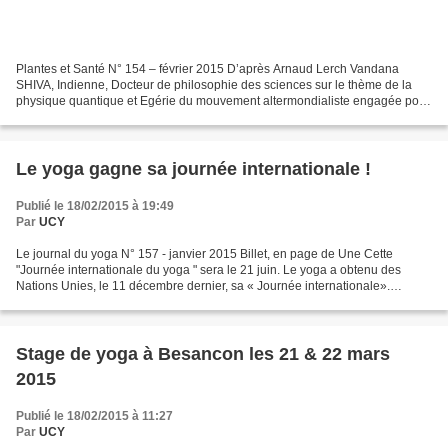
Plantes et Santé N° 154 – février 2015 D’après Arnaud Lerch Vandana
SHIVA, Indienne, Docteur de philosophie des sciences sur le thème de la
physique quantique et Egérie du mouvement altermondialiste engagée pour
la liberté des semences et la souveraineté...
Le yoga gagne sa journée internationale !
Publié le 18/02/2015 à 19:49
Par
UCY
Le journal du yoga N° 157 - janvier 2015 Billet, en page de Une Cette
"Journée internationale du yoga " sera le 21 juin. Le yoga a obtenu des
Nations Unies, le 11 décembre dernier, sa « Journée internationale».
Fédérer 177 pays membres autour de cette...
Stage de yoga à Besancon les 21 & 22 mars
2015
Publié le 18/02/2015 à 11:27
Par
UCY