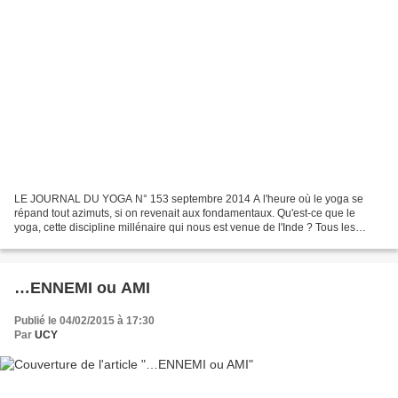
LE JOURNAL DU YOGA N° 153 septembre 2014 A l'heure où le yoga se
répand tout azimuts, si on revenait aux fondamentaux. Qu'est-ce que le
yoga, cette discipline millénaire qui nous est venue de l'Inde ? Tous les
yogas proposés sont-ils bien du yoga ? Et...
…ENNEMI ou AMI
Publié le 04/02/2015 à 17:30
Par
UCY