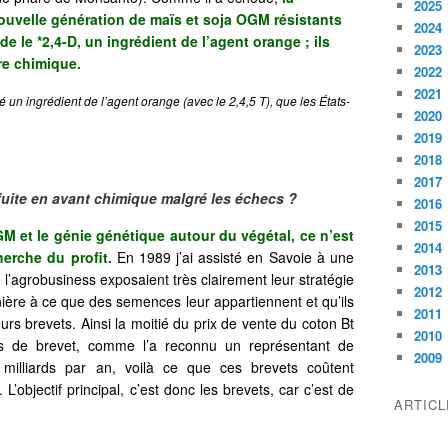
2025
uvelle génération de maïs et soja OGM résistants
2024
e le *2,4-D, un ingrédient de l’agent orange ; ils
2023
re chimique.
2022
2021
é un ingrédient de l’agent orange (avec le 2,4,5 T), que les États-
2020
2019
2018
2017
fuite en avant chimique malgré les échecs ?
2016
2015
M et le génie génétique autour du végétal, ce n’est
2014
erche du profit.
En 1989 j’ai assisté en Savoie à une
2013
l’agrobusiness exposaient très clairement leur stratégie
2012
nière à ce que des semences leur appartiennent et qu’ils
2011
urs brevets. Ainsi la moitié du prix de vente du coton Bt
2010
es de brevet, comme l’a reconnu un représentant de
2009
milliards par an, voilà ce que ces brevets coûtent
’objectif principal, c’est donc les brevets, car c’est de
ARTIC