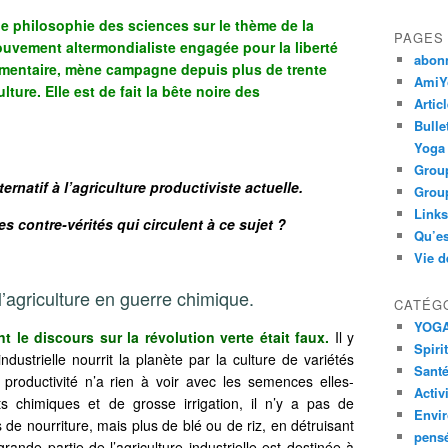
e philosophie des sciences sur le thème de la
PAGES
uvement altermondialiste engagée pour la liberté
abon
imentaire, mène campagne depuis plus de trente
AmiYo
lture. Elle est de fait la bête noire des
Artic
Bulle
Yoga
Group
rnatif à l’agriculture productiviste actuelle.
Group
Links
es contre-vérités qui circulent à ce sujet ?
Qu’es
Vie d
 l’agriculture en guerre chimique.
CATÉG
YOG
nt le discours sur la révolution verte était faux.
Il y
Spiri
ndustrielle nourrit la planète par la culture de variétés
Santé
productivité n’a rien à voir avec les semences elles-
Activ
 chimiques et de grosse irrigation, il n’y a pas de
Envi
s de nourriture, mais plus de blé ou de riz, en détruisant
pens
rande partie de l’agriculture industrielle est destinée à