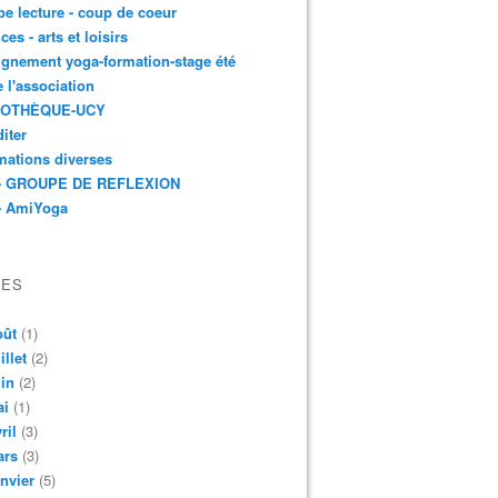
e lecture - coup de coeur
ces - arts et loisirs
gnement yoga-formation-stage été
e l'association
IOTHÈQUE-UCY
iter
mations diverses
- GROUPE DE REFLEXION
- AmiYoga
VES
oût
(1)
illet
(2)
in
(2)
ai
(1)
ril
(3)
ars
(3)
nvier
(5)