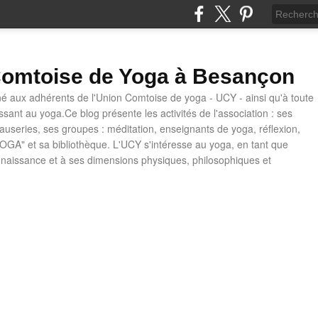
omtoise de Yoga à Besançon
né aux adhérents de l'Union Comtoise de yoga - UCY - ainsi qu'à toute
ssant au yoga.Ce blog présente les activités de l'association : ses
causeries, ses groupes : méditation, enseignants de yoga, réflexion,
OGA" et sa bibliothèque. L'UCY s'intéresse au yoga, en tant que
naissance et à ses dimensions physiques, philosophiques et