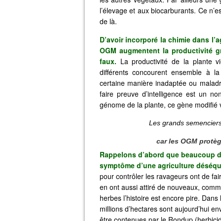
l’élevage et aux biocarburants. Ce n’e
de là.
D’avoir incorporé la chimie dans l’
OGM augmentent la productivité gr
faux.
La productivité de la plante v
différents concourent ensemble à la 
certaine manière inadaptée ou maladro
faire preuve d’intelligence est un n
génome de la plante, ce gène modifié va
Les grands semenciers
car les OGM protèg
Rappelons d’abord que beaucoup de
symptôme d’une agriculture déséquil
pour contrôler les ravageurs ont de fa
en ont aussi attiré de nouveaux, comm
herbes l’histoire est encore pire. Dan
millions d’hectares sont aujourd’hui 
être contenues par le Rondup (herbic