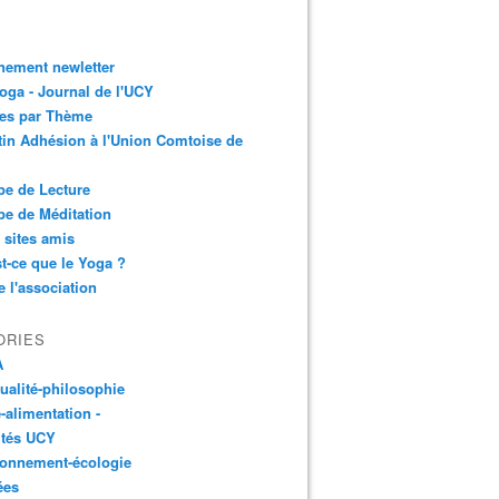
nement newletter
ga - Journal de l'UCY
les par Thème
tin Adhésion à l'Union Comtoise de
e de Lecture
e de Méditation
 sites amis
t-ce que le Yoga ?
e l'association
ORIES
A
tualité-philosophie
-alimentation -
ités UCY
ronnement-écologie
ées