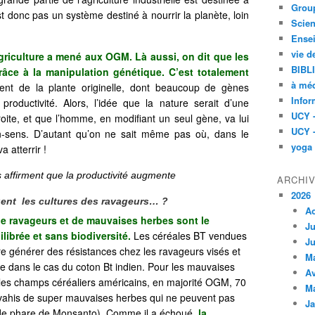
Group
st donc pas un système destiné à nourrir la planète, loin
Scien
Ensei
vie d
agriculture a mené aux OGM. Là aussi, on dit que les
BIBL
âce à la manipulation génétique. C’est totalement
à méd
ient de la plante originelle, dont beaucoup de gènes
Infor
productivité. Alors, l’idée que la nature serait d’une
UCY 
ite, et que l’homme, en modifiant un seul gène, va lui
UCY 
on-sens. D’autant qu’on ne sait même pas où, dans le
yoga
 atterrir !
 affirment que la productivité augmente
ARCHI
2026
ent les cultures des ravageurs… ?
A
 ravageurs et de mauvaises herbes sont le
Ju
ibrée et sans biodiversité.
Les céréales BT vendues
Ju
ire générer des résistances chez les ravageurs visés et
M
e dans le cas du coton Bt indien. Pour les mauvaises
Av
s les champs céréaliers américains, en majorité OGM, 70
M
envahis de super mauvaises herbes qui ne peuvent pas
Ja
ide phare de Monsanto). Comme il a échoué,
la