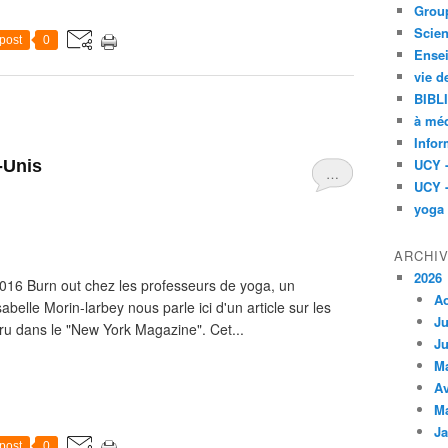
Group
Scien
post
0
Ensei
vie d
BIBL
à méd
Infor
UCY 
-Unis
…
UCY 
yoga
ARCHI
2026
2016 Burn out chez les professeurs de yoga, un
A
abelle Morin-larbey nous parle ici d'un article sur les
Ju
ru dans le "New York Magazine". Cet...
Ju
M
Av
M
Ja
post
0