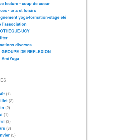
e lecture - coup de coeur
ces - arts et loisirs
gnement yoga-formation-stage été
e l'association
IOTHÈQUE-UCY
iter
mations diverses
- GROUPE DE REFLEXION
- AmiYoga
VES
oût
(1)
illet
(2)
in
(2)
ai
(1)
ril
(3)
ars
(3)
nvier
(5)