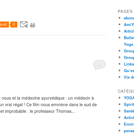
PAGES
abon
AmiYo
post
0
Artic
Bulle
Yoga
Group
Group
Links
…
Qu’es
Vie d
CATÉG
z nous et la médecine ayurvédique : un médecin à
YOG
st un vrai régal ! Ce film nous emmène dans le sud de
Spiri
 et improbable : le professeur Thomas...
Santé
Activ
Envi
pens