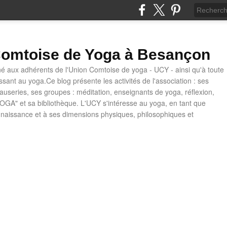
omtoise de Yoga à Besançon
né aux adhérents de l'Union Comtoise de yoga - UCY - ainsi qu'à toute
ssant au yoga.Ce blog présente les activités de l'association : ses
causeries, ses groupes : méditation, enseignants de yoga, réflexion,
OGA" et sa bibliothèque. L'UCY s'intéresse au yoga, en tant que
naissance et à ses dimensions physiques, philosophiques et