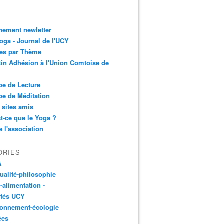
nement newletter
ga - Journal de l'UCY
les par Thème
tin Adhésion à l'Union Comtoise de
e de Lecture
e de Méditation
 sites amis
t-ce que le Yoga ?
e l'association
ORIES
A
tualité-philosophie
-alimentation -
ités UCY
ronnement-écologie
ées