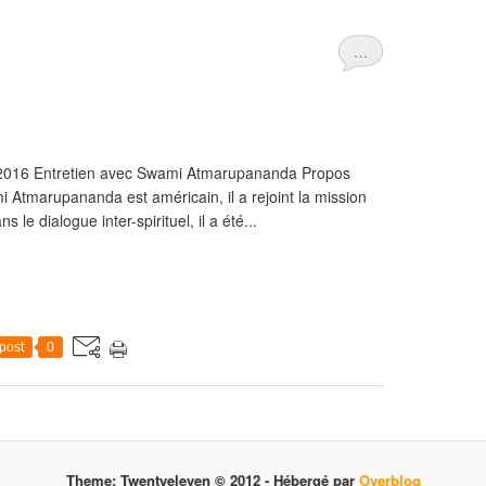
…
s 2016 Entretien avec Swami Atmarupananda Propos
 Atmarupananda est américain, il a rejoint la mission
e dialogue inter-spirituel, il a été...
post
0
Theme: Twentyeleven © 2012 -
Hébergé par
Overblog