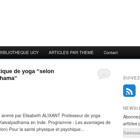
BIBLIOTHEQUE UCY
ARTICLES PAR THEME
Contact
tique de yoga "selon
…
SUIVEZ
dhama"
NEWSL
30 animé par Elisabeth ALIXANT Professeur de yoga
Abonnez
 Kaivalyadhama en Inde. Programme : Les avantages de
articles 
on) Pour la santé physique et psychique...
Email