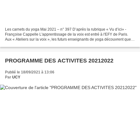
Les carnets du yoga Mai 2021 – n° 397 D’après la rubrique « Vu d’ici» -
Françoise Cappelle L'apprentissage de la voix est entré à l'EFY de Paris.
Aux « Ateliers sur la voix », les futurs enseignants de yoga découvrent que
leur parole est une musique,...
PROGRAMME DES ACTIVITES 20212022
Publié le 18/09/2021 à 13:06
Par
UCY