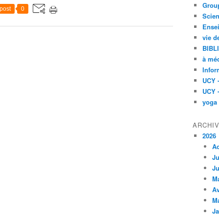
Group
post
0
Scien
Ensei
vie d
BIBL
à méd
Infor
UCY 
UCY 
yoga
ARCHI
2026
A
Ju
Ju
M
Av
M
Ja