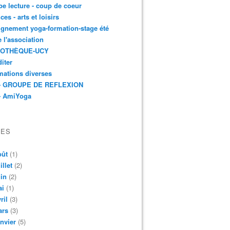
e lecture - coup de coeur
ces - arts et loisirs
gnement yoga-formation-stage été
e l'association
IOTHÈQUE-UCY
iter
mations diverses
- GROUPE DE REFLEXION
- AmiYoga
VES
oût
(1)
illet
(2)
in
(2)
ai
(1)
ril
(3)
ars
(3)
nvier
(5)