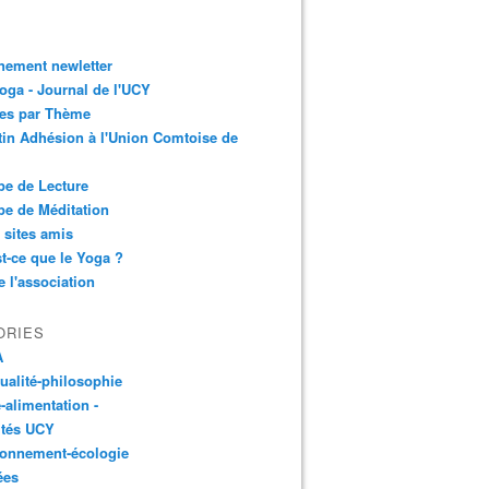
nement newletter
ga - Journal de l'UCY
les par Thème
tin Adhésion à l'Union Comtoise de
e de Lecture
e de Méditation
 sites amis
t-ce que le Yoga ?
e l'association
ORIES
A
tualité-philosophie
-alimentation -
ités UCY
ronnement-écologie
ées