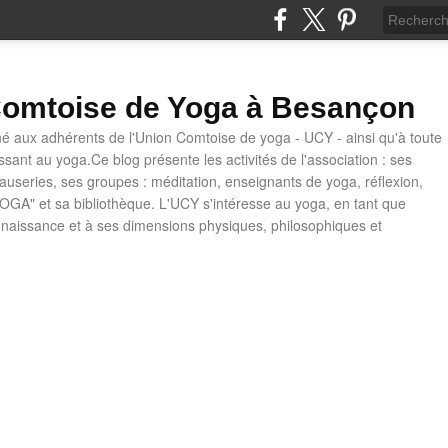
omtoise de Yoga à Besançon
né aux adhérents de l'Union Comtoise de yoga - UCY - ainsi qu'à toute
ssant au yoga.Ce blog présente les activités de l'association : ses
causeries, ses groupes : méditation, enseignants de yoga, réflexion,
OGA" et sa bibliothèque. L'UCY s'intéresse au yoga, en tant que
naissance et à ses dimensions physiques, philosophiques et