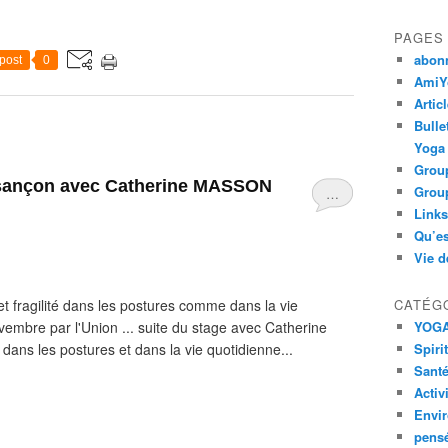
PAGES
abon
post
0
AmiYo
Artic
Bulle
Yoga
Group
esançon avec Catherine MASSON
Group
…
Links
Qu’es
Vie d
t fragilité dans les postures comme dans la vie
CATÉG
embre par l'Union ... suite du stage avec Catherine
YOG
dans les postures et dans la vie quotidienne...
Spiri
Santé
Activ
Envi
pens