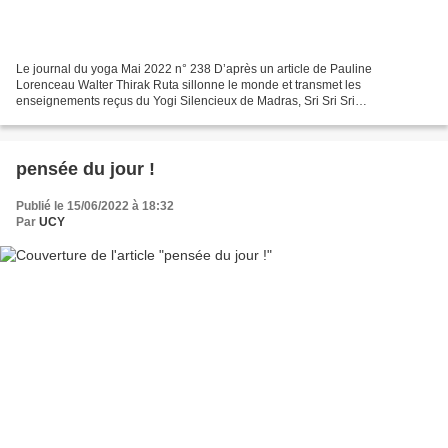
Le journal du yoga Mai 2022 n° 238 D’après un article de Pauline
Lorenceau Walter Thirak Ruta sillonne le monde et transmet les
enseignements reçus du Yogi Silencieux de Madras, Sri Sri Sri
Satchidananda . Une rencontre particulière : Comment avez-vous...
pensée du jour !
Publié le 15/06/2022 à 18:32
Par
UCY