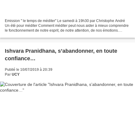
Emission " le temps de méditer" Le samedi à 19h30 par Christophe André
Un été pour méditer Comment méditer peut nous aider à mieux comprendre
le fonctionnement de notre esprit, de notre attention, de nos émotions.
Réfléchir sur l'instant présent et sur...
Ishvara Pranidhana, s’abandonner, en toute
confiance…
Publié le 10/07/2019 à 20:39
Par
UCY