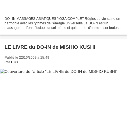
DO . lN MASSAGES ASIATIQUES YOGA COMPLET Règles de vie saine en
harmonie avec les rythmes de l'énergie universelle Le DO-lN est un
massage que l'on effectue sur soi même et qui permet d'harmoniser toutes
les fonc tions du corps, de les réveiller, de les...
LE LIVRE du DO-IN de MISHIO KUSHI
Publié le 22/10/2009 à 15:49
Par
UCY