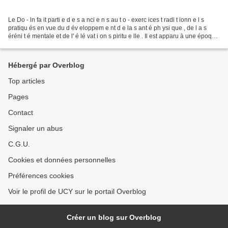
Le Do - ln fa it parti e d e s a nci e n s au t o - exerc ices t radi t ionn e l s
pratiqu és en vue du d év eloppem e nt d e la s ant é ph ysi que , de l a s
éréni t é mentale et de l' é lé vat i on s piritu e lle . Il est apparu à une époque
inconnue...
Hébergé par Overblog
Top articles
Pages
Contact
Signaler un abus
C.G.U.
Cookies et données personnelles
Préférences cookies
Voir le profil de UCY sur le portail Overblog
Créer un blog sur Overblog