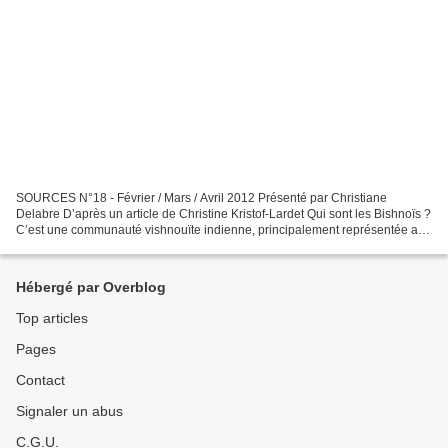
SOURCES N°18 - Février / Mars / Avril 2012 Présenté par Christiane
Delabre D’après un article de Christine Kristof-Lardet Qui sont les Bishnoïs ?
C’est une communauté vishnouïte indienne, principalement représentée au
Rajasthan qui observe les préceptes...
Hébergé par Overblog
Top articles
Pages
Contact
Signaler un abus
C.G.U.