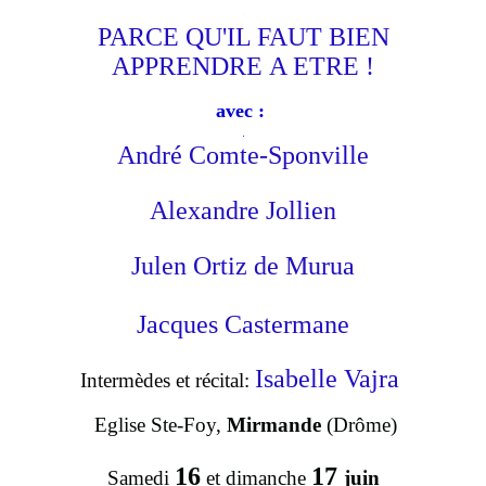
.
PARCE QU'IL FAUT BIEN
APPRENDRE
A ETRE !
avec :
.
André Comte-Sponville
Alexandre Jollien
Julen Ortiz de Murua
Jacques Castermane
Isabelle Vajra
Intermèdes et récital:
Eglise Ste-Foy,
Mirmande
(Drôme)
16
17
S
amedi
et dimanche
juin