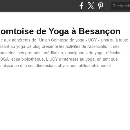
omtoise de Yoga à Besançon
né aux adhérents de l'Union Comtoise de yoga - UCY - ainsi qu'à toute
ssant au yoga.Ce blog présente les activités de l'association : ses
causeries, ses groupes : méditation, enseignants de yoga, réflexion,
OGA" et sa bibliothèque. L'UCY s'intéresse au yoga, en tant que
naissance et à ses dimensions physiques, philosophiques et