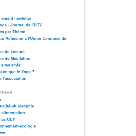
nement newletter
ga - Journal de l'UCY
les par Thème
tin Adhésion à l'Union Comtoise de
e de Lecture
e de Méditation
 sites amis
t-ce que le Yoga ?
e l'association
ORIES
A
tualité-philosophie
-alimentation -
ités UCY
ronnement-écologie
ées