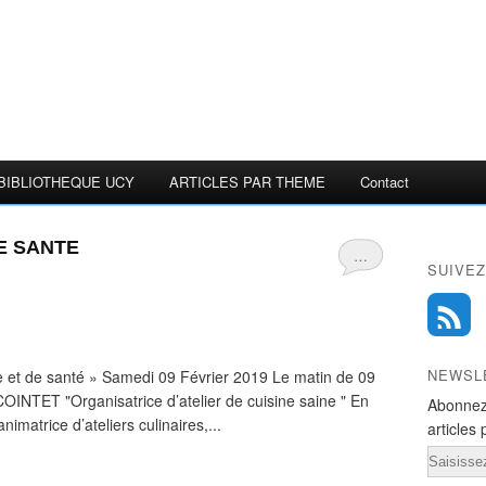
BIBLIOTHEQUE UCY
ARTICLES PAR THEME
Contact
NE SANTE
…
SUIVEZ
NEWSL
ine et de santé » Samedi 09 Février 2019 Le matin de 09
INTET "Organisatrice d’atelier de cuisine saine " En
Abonnez
imatrice d’ateliers culinaires,...
articles 
Email