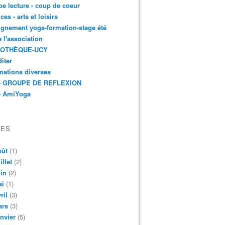
e lecture - coup de coeur
ces - arts et loisirs
gnement yoga-formation-stage été
e l'association
IOTHÈQUE-UCY
iter
mations diverses
- GROUPE DE REFLEXION
- AmiYoga
VES
oût
(1)
illet
(2)
in
(2)
ai
(1)
ril
(3)
ars
(3)
nvier
(5)