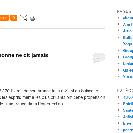
PAGES
abon
post
0
AmiYo
Artic
Bulle
Yoga
Group
sonne ne dit jamais
Group
…
Links
Qu’es
Vie d
370 Extrait de conférence faite à Zinal en Suisse, en
CATÉG
les esprits même les plus brillants ont cette propension
YOG
ons se trouve dans l’imperfection...
Spiri
Santé
Activ
Envi
pens