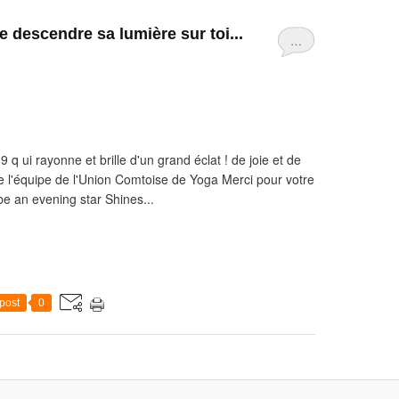
re descendre sa lumière sur toi...
…
ui rayonne et brille d'un grand éclat ! de joie et de
e l'équipe de l'Union Comtoise de Yoga Merci pour votre
t be an evening star Shines...
post
0