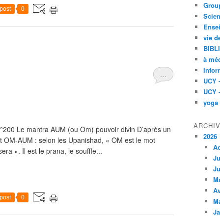
Group
post
0
Scien
Ensei
vie d
BIBL
à méd
Infor
…
UCY 
UCY 
yoga
ARCHI
°200 Le mantra AUM (ou Om) pouvoir divin D’après un
2026
ot OM-AUM : selon les Upanishad, « OM est le mot
A
era ». Il est le prana, le souffle...
Ju
Ju
M
Av
post
0
M
Ja