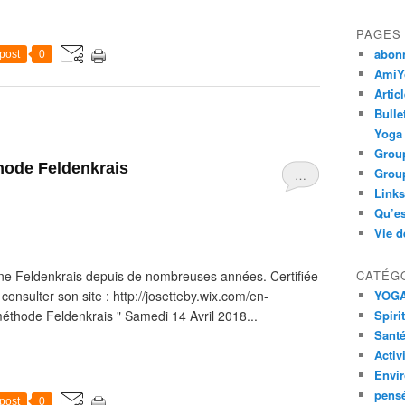
PAGES
abon
post
0
AmiYo
Artic
Bulle
Yoga
Group
thode Feldenkrais
Group
…
Links
Qu’es
Vie d
e Feldenkrais depuis de nombreuses années. Certifiée
CATÉG
onsulter son site : http://josetteby.wix.com/en-
YOG
hode Feldenkrais " Samedi 14 Avril 2018...
Spiri
Santé
Activ
Envi
pens
post
0