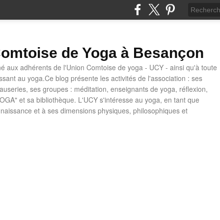
omtoise de Yoga à Besançon
né aux adhérents de l'Union Comtoise de yoga - UCY - ainsi qu'à toute
ssant au yoga.Ce blog présente les activités de l'association : ses
causeries, ses groupes : méditation, enseignants de yoga, réflexion,
OGA" et sa bibliothèque. L'UCY s'intéresse au yoga, en tant que
naissance et à ses dimensions physiques, philosophiques et