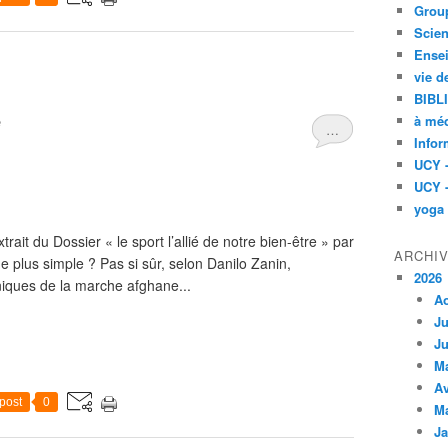
Group
Scien
Ensei
vie d
BIBL
à méd
e
…
Infor
UCY 
UCY 
yoga
rait du Dossier « le sport l’allié de notre bien-être » par
ARCHI
e plus simple ? Pas si sûr, selon Danilo Zanin,
2026
niques de la marche afghane...
A
Ju
Ju
M
Av
post
0
M
Ja