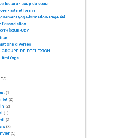
e lecture - coup de coeur
ces - arts et loisirs
gnement yoga-formation-stage été
e l'association
IOTHÈQUE-UCY
iter
mations diverses
- GROUPE DE REFLEXION
- AmiYoga
VES
oût
(1)
illet
(2)
in
(2)
ai
(1)
ril
(3)
ars
(3)
nvier
(5)