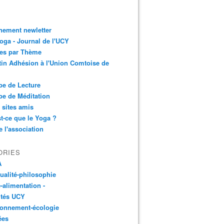
nement newletter
ga - Journal de l'UCY
les par Thème
tin Adhésion à l'Union Comtoise de
e de Lecture
e de Méditation
 sites amis
t-ce que le Yoga ?
e l'association
ORIES
A
tualité-philosophie
-alimentation -
ités UCY
ronnement-écologie
ées