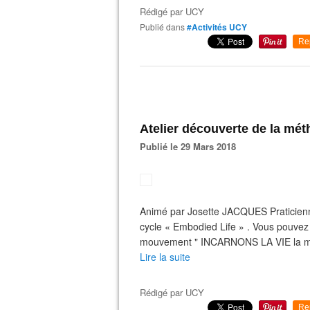
Rédigé par
UCY
Publié dans
#Activités UCY
Re
Atelier découverte de la mé
Publié le 29 Mars 2018
Animé par Josette JACQUES Praticienn
cycle « Embodied Life » . Vous pouvez c
mouvement " INCARNONS LA VIE la mét
Lire la suite
Rédigé par
UCY
Re