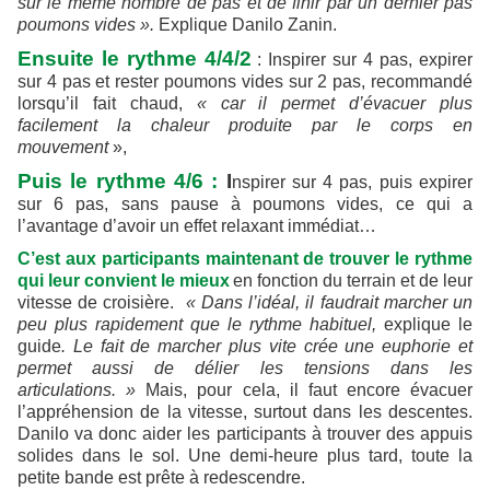
sur le même nombre de pas et de finir par un dernier pas
poumons vides ».
Explique Danilo Zanin.
Ensuite le rythme 4/4/2
: Inspirer sur 4 pas, expirer
sur 4 pas et rester poumons vides sur 2 pas, recommandé
lorsqu’il fait chaud,
« car il permet d’évacuer plus
facilement la chaleur produite par le corps en
mouvement
»,
Puis le rythme 4/6 :
I
nspirer sur 4 pas, puis expirer
sur 6 pas, sans pause à poumons vides, ce qui a
l’avantage d’avoir un effet relaxant immédiat…
C’est aux participants maintenant de trouver le rythme
qui leur convient le mieux
en fonction du terrain et de leur
vitesse de croisière.
« Dans l’idéal, il faudrait marcher un
peu plus rapidement que le rythme habituel,
explique le
guide
. Le fait de marcher plus vite crée une euphorie et
permet aussi de délier les tensions dans les
articulations. »
Mais, pour cela, il faut encore évacuer
l’appréhension de la vitesse, surtout dans les descentes.
Danilo va donc aider les participants à trouver des appuis
solides dans le sol. Une demi-heure plus tard, toute la
petite bande est prête à redescendre.