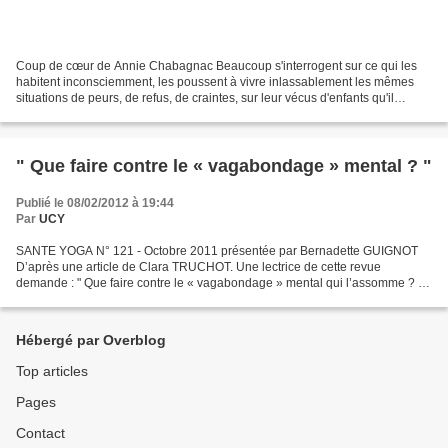
Coup de cœur de Annie Chabagnac Beaucoup s'interrogent sur ce qui les
habitent inconsciemment, les poussent à vivre inlassablement les mêmes
situations de peurs, de refus, de craintes, sur leur vécus d'enfants qu'il
n'arrivent plus à identifier, à visionner...
" Que faire contre le « vagabondage » mental ? "
Publié le 08/02/2012 à 19:44
Par
UCY
SANTE YOGA N° 121 - Octobre 2011 présentée par Bernadette GUIGNOT
D’après une article de Clara TRUCHOT. Une lectrice de cette revue
demande : " Que faire contre le « vagabondage » mental qui l’assomme ? "
En effet, le travail moderne nous impose des heures...
Hébergé par Overblog
Top articles
Pages
Contact