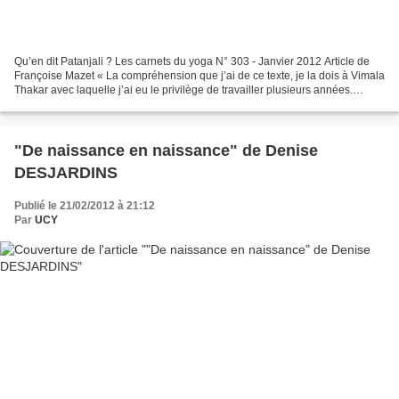
Qu’en dit Patanjali ? Les carnets du yoga N° 303 - Janvier 2012 Article de
Françoise Mazet « La compréhension que j’ai de ce texte, je la dois à Vimala
Thakar avec laquelle j’ai eu le privilège de travailler plusieurs années.
Toutes les citations sont...
"De naissance en naissance" de Denise
DESJARDINS
Publié le 21/02/2012 à 21:12
Par
UCY