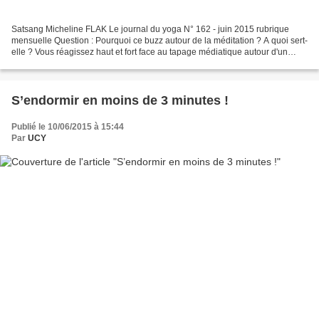
Satsang Micheline FLAK Le journal du yoga N° 162 - juin 2015 rubrique
mensuelle Question : Pourquoi ce buzz autour de la méditation ? A quoi sert-
elle ? Vous réagissez haut et fort face au tapage médiatique autour d'un
sujet pourtant exploré depuis des...
S’endormir en moins de 3 minutes !
Publié le 10/06/2015 à 15:44
Par
UCY