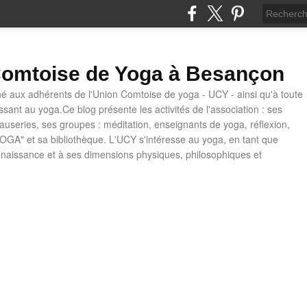
omtoise de Yoga à Besançon
né aux adhérents de l'Union Comtoise de yoga - UCY - ainsi qu'à toute
ssant au yoga.Ce blog présente les activités de l'association : ses
causeries, ses groupes : méditation, enseignants de yoga, réflexion,
OGA" et sa bibliothèque. L'UCY s'intéresse au yoga, en tant que
naissance et à ses dimensions physiques, philosophiques et