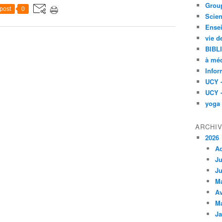
Group
post
0
Scien
Ensei
vie d
BIBL
à méd
Infor
UCY 
UCY 
yoga
ARCHI
2026
A
Ju
Ju
M
Av
M
Ja