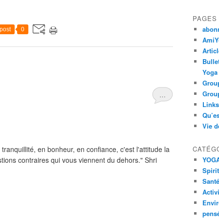
PAGES
abon
post
0
AmiYo
Artic
Bulle
Yoga
Group
Group
…
Links
Qu’es
Vie d
anquillité, en bonheur, en confiance, c'est l'attitude la
CATÉG
tions contraires qui vous viennent du dehors." Shri
YOG
Spiri
Santé
Activ
Envi
pens