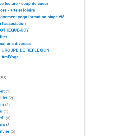
e lecture - coup de coeur
ces - arts et loisirs
gnement yoga-formation-stage été
e l'association
IOTHÈQUE-UCY
iter
mations diverses
- GROUPE DE REFLEXION
- AmiYoga
VES
oût
(1)
illet
(2)
in
(2)
ai
(1)
ril
(3)
ars
(3)
nvier
(5)