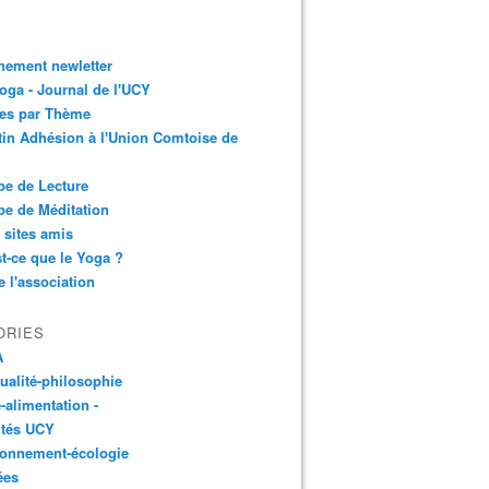
nement newletter
ga - Journal de l'UCY
les par Thème
tin Adhésion à l'Union Comtoise de
e de Lecture
e de Méditation
 sites amis
t-ce que le Yoga ?
e l'association
ORIES
A
tualité-philosophie
-alimentation -
ités UCY
ronnement-écologie
ées