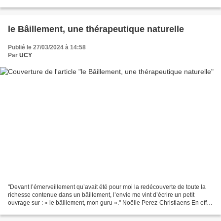
par l'auteur qui nos livre ici son credo....
le Bâillement, une thérapeutique naturelle
Publié le 27/03/2024 à 14:58
Par
UCY
"Devant l’émerveillement qu’avait été pour moi la redécouverte de toute la
richesse contenue dans un bâillement, l’envie me vint d’écrire un petit
ouvrage sur : « le bâillement, mon guru »." Noëlle Perez-Christiaens En effet
chaque posture de yoga trouvait...