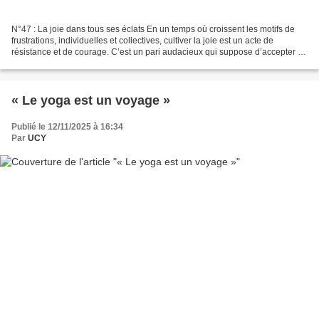
N°47 : La joie dans tous ses éclats En un temps où croissent les motifs de
frustrations, individuelles et collectives, cultiver la joie est un acte de
résistance et de courage. C’est un pari audacieux qui suppose d’accepter la
souffrance et de la traverser....
« Le yoga est un voyage »
Publié le 12/11/2025 à 16:34
Par
UCY