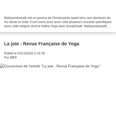
Matsyendranath est un gourou de l'hindouisme ayant vécu aux alentours du
Xe siècle en Inde. Il est connu pour avoir créé plusieurs courants spécifiques
dans cette religion dont le Hatha Yoga avec Gorakhnath. Matsyendranath
aurait reçu ses enseignements...
La joie : Revue Française de Yoga
Publié le 03/12/2025 à 18:38
Par
UCY