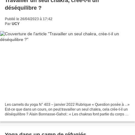
Travailler un seul chakra, crée-t-il un
déséquilibre ?
Publié le 26/04/2023 à 17:42
Par
UCY
Les carnets du yoga N° 403 – janvier 2022 Rubrique « Question posée à ...»
Est-ce que dans un cours, on peut travailler un seul chakra, cela crée-t-il un
déséquilibre ? Alain Bonnasse-Gahot : « Les chakras font partie du corps de
l'énergie (prânayamakosha)....
Yoga dans un camp de réfugiés