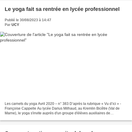
Le yoga fait sa rentrée en lycée professionnel
Publié le 30/08/2023 à 14:47
Par
UCY
Les carnets du yoga Avril 2020 – n° 383 D’après la rubrique « Vu d’ici » -
Françoise Cappelle Au lycée Darius Milhaud, au Kremlin Bicêtre (Val de
Marne), le yoga s'invite auprès d'un groupe d'élèves auxiliaires de
puériculture. Une première ! « Eh ! Madame,...