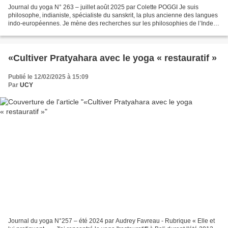
Journal du yoga N° 263 – juillet août 2025 par Colette POGGI Je suis
philosophe, indianiste, spécialiste du sanskrit, la plus ancienne des langues
indo-européennes. Je mène des recherches sur les philosophies de l’Inde,
le shivaïsme du Cachemire et Abhinavagupta...
«Cultiver Pratyahara avec le yoga « restauratif »
Publié le 12/02/2025 à 15:09
Par
UCY
Journal du yoga N°257 – été 2024 par Audrey Favreau - Rubrique « Elle et