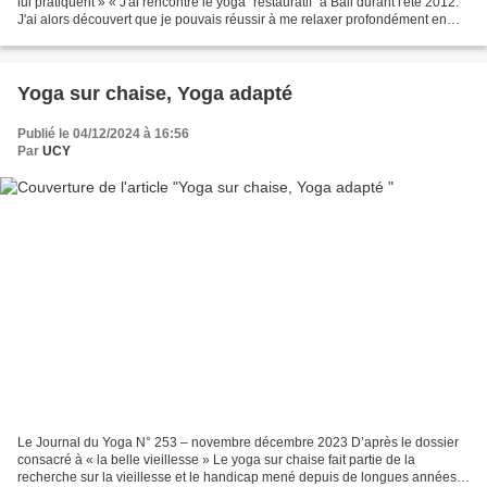
lui pratiquent » « J'ai rencontré le yoga "restauratif" à Bali durant l'été 2012.
J'ai alors découvert que je pouvais réussir à me relaxer profondément en
quelques minutes sans difficulté...
Yoga sur chaise, Yoga adapté
Publié le 04/12/2024 à 16:56
Par
UCY
Le Journal du Yoga N° 253 – novembre décembre 2023 D’après le dossier
consacré à « la belle vieillesse » Le yoga sur chaise fait partie de la
recherche sur la vieillesse et le handicap mené depuis de longues années