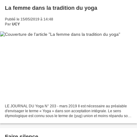
La femme dans la tradition du yoga
Publié le 15/05/2019 à 14:48
Par
UCY
LE JOURNAL DU Yoga N° 203 - mars 2019 Il est nécessaire au préalable
d'envisager le terme « Yoga » dans son acceptation intégrale. Le sens
étymologique est connu sous le terme de (yug) union et moins répandu sous
le terme de (yuj) traduit par repos, celui...
Faire silence