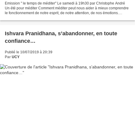
Emission " le temps de méditer" Le samedi à 19h30 par Christophe André
Un été pour méditer Comment méditer peut nous aider à mieux comprendre
le fonctionnement de notre esprit, de notre attention, de nos émotions.
Réfléchir sur l'instant présent et sur...
Ishvara Pranidhana, s’abandonner, en toute
confiance…
Publié le 10/07/2019 à 20:39
Par
UCY