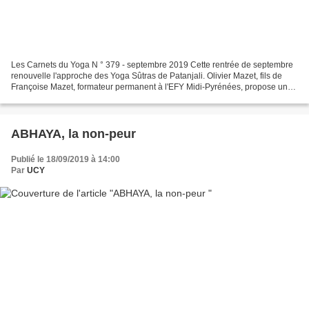
Les Carnets du Yoga N ° 379 - septembre 2019 Cette rentrée de septembre
renouvelle l'approche des Yoga Sûtras de Patanjali. Olivier Mazet, fils de
Françoise Mazet, formateur permanent à l'EFY Midi-Pyrénées, propose un
éclairage concret et présente sa...
ABHAYA, la non-peur
Publié le 18/09/2019 à 14:00
Par
UCY