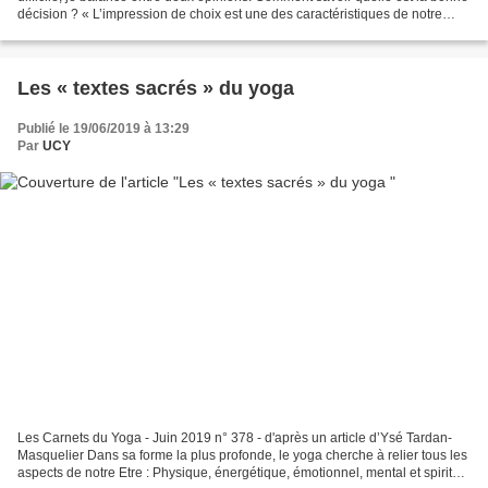
décision ? « L’impression de choix est une des caractéristiques de notre
époque moderne. Malgré les apparences,...
Les « textes sacrés » du yoga
Publié le 19/06/2019 à 13:29
Par
UCY
Les Carnets du Yoga - Juin 2019 n° 378 - d'après un article d’Ysé Tardan-
Masquelier Dans sa forme la plus profonde, le yoga cherche à relier tous les
aspects de notre Etre : Physique, énergétique, émotionnel, mental et spirituel