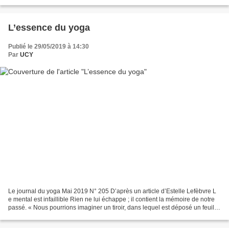
et pour cela être au plus...
L’essence du yoga
Publié le 29/05/2019 à 14:30
Par
UCY
Le journal du yoga Mai 2019 N° 205 D’après un article d’Estelle Lefèbvre L
e mental est infaillible Rien ne lui échappe ; il contient la mémoire de notre
passé. « Nous pourrions imaginer un tiroir, dans lequel est déposé un feuillet
représentant fidèlement...