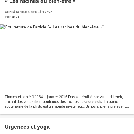
« Les racines du bien-être »
Publié le 10/02/2016 à 17:52
Par
UCY
Plantes et santé N° 164 – janvier 2016 Dossier réalisé par Arnaud Lerch,
traitant des vertus thérapeutiques des racines des sous-sols, La partie
souterraine de la phyto est un monde mystérieux. Si nos anciens prélèvent
depuis des millénaires les précieuses...
Urgences et yoga