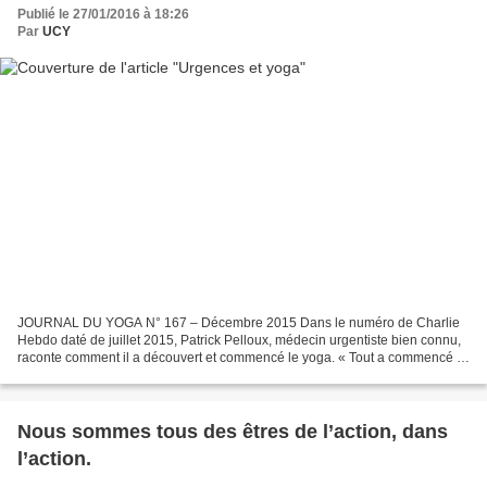
Publié le 27/01/2016 à 18:26
Par
UCY
JOURNAL DU YOGA N° 167 – Décembre 2015 Dans le numéro de Charlie
Hebdo daté de juillet 2015, Patrick Pelloux, médecin urgentiste bien connu,
raconte comment il a découvert et commencé le yoga. « Tout a commencé il
y a 4 mois, où, entre les nuits agitées...
Nous sommes tous des êtres de l’action, dans
l’action.