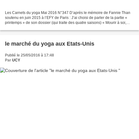
Les Carnets du yoga Mai 2016 N°347 D’après le mémoire de Fannie Than
soutenu en juin 2015 à l’EFY de Paris : J’ai choisi de parler de la partie «
printemps » de son dossier (qui traite des quatre saisons) « Mourir à soi,
naître à la vie ». Le corps est...
le marché du yoga aux Etats-Unis
Publié le 25/05/2016 à 17:48
Par
UCY