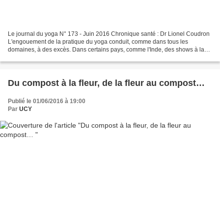
Le journal du yoga N° 173 - Juin 2016 Chronique santé : Dr Lionel Coudron
L'engouement de la pratique du yoga conduit, comme dans tous les
domaines, à des excès. Dans certains pays, comme l'Inde, des shows à la
télévision enseignent toutes sortes d'exercices,...
Du compost à la fleur, de la fleur au compost…
Publié le 01/06/2016 à 19:00
Par
UCY