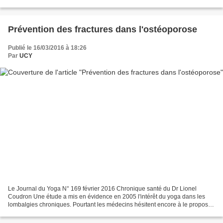
fonctionnement des chakras...
Prévention des fractures dans l'ostéoporose
Publié le 16/03/2016 à 18:26
Par
UCY
Le Journal du Yoga N° 169 février 2016 Chronique santé du Dr Lionel
Coudron Une étude a mis en évidence en 2005 l'intérêt du yoga dans les
lombalgies chroniques. Pourtant les médecins hésitent encore à le proposer
comme moyen de traitement des douleurs...