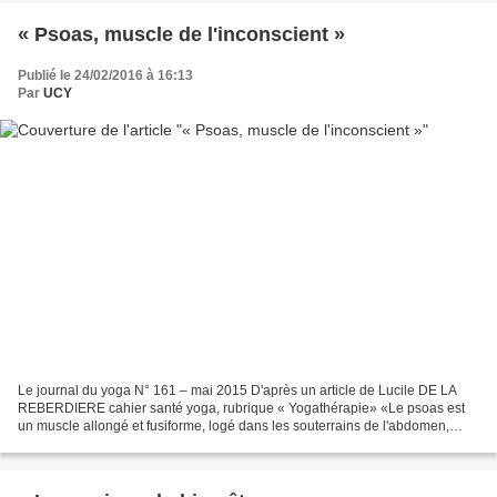
« Psoas, muscle de l'inconscient »
Publié le 24/02/2016 à 16:13
Par
UCY
Le journal du yoga N° 161 – mai 2015 D'après un article de Lucile DE LA
REBERDIERE cahier santé yoga, rubrique « Yogathérapie» «Le psoas est
un muscle allongé et fusiforme, logé dans les souterrains de l'abdomen,
derrière les couches d'abdominaux, les...