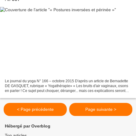
Le journal du yoga N° 166 – octobre 2015 D'après un article de Bernadette
DE GASQUET, rubrique « Yogathérapie» « Les bruits d'air vaginaux, osons
en parler ! Ce sujet peut choquer, déranger... mais ces explications seront
utiles à certaines qui rencontrent...
< Page précédente
Page suivante >
Hébergé par Overblog
Top articles