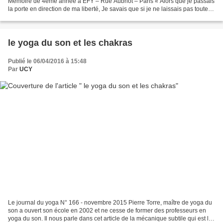
Mémoire de 4ème année à EFY – Rue Aubriot – Paris « Alors que je passais
la porte en direction de ma liberté, Je savais que si je ne laissais pas toute la
colère, la haine et l’amertume...
le yoga du son et les chakras
Publié le 06/04/2016 à 15:48
Par
UCY
Le journal du yoga N° 166 - novembre 2015 Pierre Torre, maître de yoga du
son a ouvert son école en 2002 et ne cesse de former des professeurs en
yoga du son. Il nous parle dans cet article de la mécanique subtile qui est le