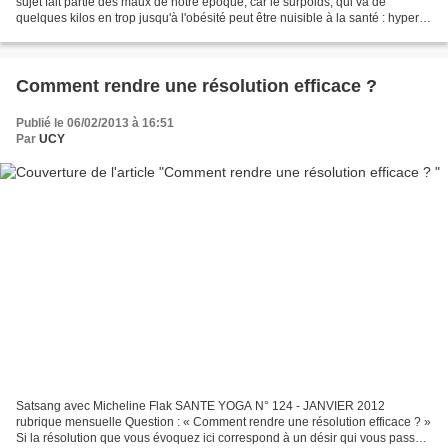
sujet fait partie des maux de notre époque, car le surpoids, qui va de
quelques kilos en trop jusqu'à l'obésité peut être nuisible à la santé : hyper-
tension, douleurs lombaires (colonne...
Comment rendre une résolution efficace ?
Publié le 06/02/2013 à 16:51
Par
UCY
Satsang avec Micheline Flak SANTE YOGA N° 124 - JANVIER 2012
rubrique mensuelle Question : « Comment rendre une résolution efficace ? »
Si la résolution que vous évoquez ici correspond à un désir qui vous passe