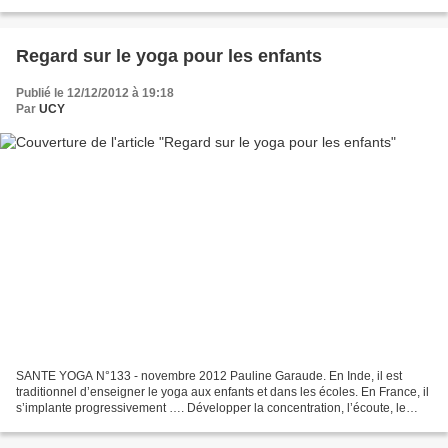
entre dedans et dehors est aussi...
Regard sur le yoga pour les enfants
Publié le 12/12/2012 à 19:18
Par
UCY
SANTE YOGA N°133 - novembre 2012 Pauline Garaude. En Inde, il est
traditionnel d’enseigner le yoga aux enfants et dans les écoles. En France, il
s’implante progressivement …. Développer la concentration, l’écoute, le
calme, la confiance… sont des qualités...