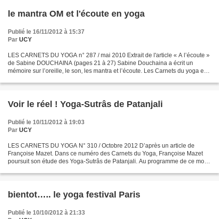
le mantra OM et l'écoute en yoga
Publié le 16/11/2012 à 15:37
Par
UCY
LES CARNETS DU YOGA n° 287 / mai 2010 Extrait de l'article « A l’écoute »
de Sabine DOUCHAINA (pages 21 à 27) Sabine Douchaina a écrit un
mémoire sur l’oreille, le son, les mantra et l’écoute. Les Carnets du yoga en
présentent un extrait consacré aux...
Voir le réel ! Yoga-Sutrâs de Patanjali
Publié le 10/11/2012 à 19:03
Par
UCY
LES CARNETS DU YOGA N° 310 / Octobre 2012 D’après un article de
Françoise Mazet. Dans ce numéro des Carnets du Yoga, Françoise Mazet
poursuit son étude des Yoga-Sutrâs de Patanjali. Au programme de ce mois,
les Yoga- Sutrâs 22 à 27 ; elle donne la traduction...
bientot….. le yoga festival Paris
Publié le 10/10/2012 à 21:33