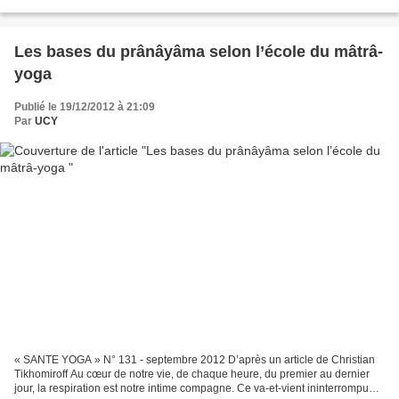
par la tête, le caprice du jour, ne comptez...
Les bases du prânâyâma selon l’école du mâtrâ-
yoga
Publié le 19/12/2012 à 21:09
Par
UCY
« SANTE YOGA » N° 131 - septembre 2012 D’après un article de Christian
Tikhomiroff Au cœur de notre vie, de chaque heure, du premier au dernier
jour, la respiration est notre intime compagne. Ce va-et-vient ininterrompu