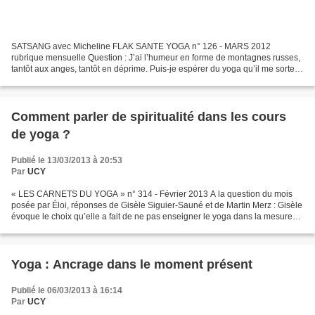
SATSANG avec Micheline FLAK SANTE YOGA n° 126 - MARS 2012
rubrique mensuelle Question : J’ai l’humeur en forme de montagnes russes,
tantôt aux anges, tantôt en déprime. Puis-je espérer du yoga qu’il me sorte
de ces pics et de ces creux épuisants ? Nous...
Comment parler de spiritualité dans les cours
de yoga ?
Publié le 13/03/2013 à 20:53
Par
UCY
« LES CARNETS DU YOGA » n° 314 - Février 2013 A la question du mois
posée par Éloi, réponses de Gisèle Siguier-Sauné et de Martin Merz : Gisèle
évoque le choix qu’elle a fait de ne pas enseigner le yoga dans la mesure
où elle enseignait déjà les textes...
Yoga : Ancrage dans le moment présent
Publié le 06/03/2013 à 16:14
Par
UCY