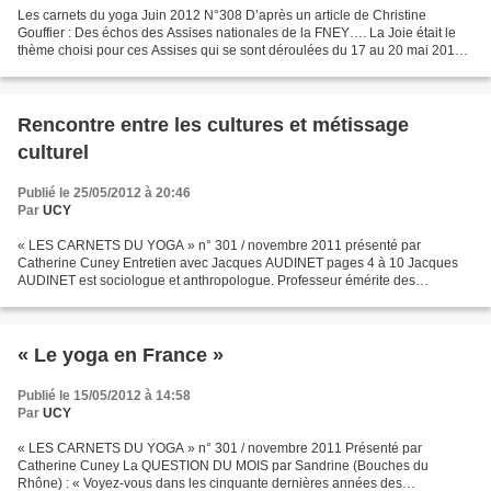
Les carnets du yoga Juin 2012 N°308 D’après un article de Christine
Gouffier : Des échos des Assises nationales de la FNEY…. La Joie était le
thème choisi pour ces Assises qui se sont déroulées du 17 au 20 mai 2012
au centre des congrès de Reims. De nombreuses...
Rencontre entre les cultures et métissage
culturel
Publié le 25/05/2012 à 20:46
Par
UCY
« LES CARNETS DU YOGA » n° 301 / novembre 2011 présenté par
Catherine Cuney Entretien avec Jacques AUDINET pages 4 à 10 Jacques
AUDINET est sociologue et anthropologue. Professeur émérite des
universités, à Metz et à l’Institut catholique de Paris. Il...
« Le yoga en France »
Publié le 15/05/2012 à 14:58
Par
UCY
« LES CARNETS DU YOGA » n° 301 / novembre 2011 Présenté par
Catherine Cuney La QUESTION DU MOIS par Sandrine (Bouches du
Rhône) : « Voyez-vous dans les cinquante dernières années des