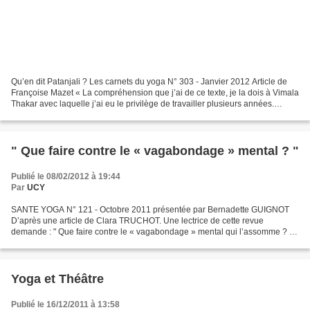
Qu’en dit Patanjali ? Les carnets du yoga N° 303 - Janvier 2012 Article de
Françoise Mazet « La compréhension que j’ai de ce texte, je la dois à Vimala
Thakar avec laquelle j’ai eu le privilège de travailler plusieurs années.
Toutes les citations sont...
" Que faire contre le « vagabondage » mental ? "
Publié le 08/02/2012 à 19:44
Par
UCY
SANTE YOGA N° 121 - Octobre 2011 présentée par Bernadette GUIGNOT
D’après une article de Clara TRUCHOT. Une lectrice de cette revue
demande : " Que faire contre le « vagabondage » mental qui l’assomme ? "
En effet, le travail moderne nous impose des heures...
Yoga et Théâtre
Publié le 16/12/2011 à 13:58