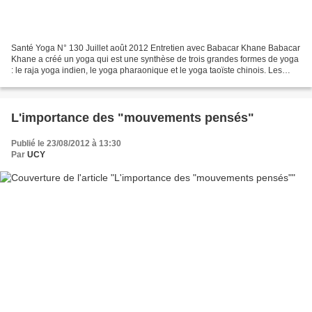
Santé Yoga N° 130 Juillet août 2012 Entretien avec Babacar Khane Babacar
Khane a créé un yoga qui est une synthèse de trois grandes formes de yoga
: le raja yoga indien, le yoga pharaonique et le yoga taoïste chinois. Les
débuts En 1965, appelé à introduire...
L'importance des "mouvements pensés"
Publié le 23/08/2012 à 13:30
Par
UCY