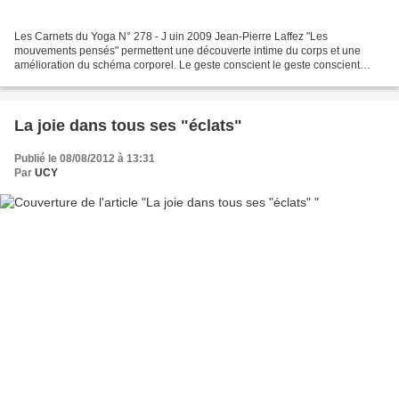
Les Carnets du Yoga N° 278 - J uin 2009 Jean-Pierre Laffez "Les
mouvements pensés" permettent une découverte intime du corps et une
amélioration du schéma corporel. Le geste conscient le geste conscient
développe l'attention et la concentration. Un exemple...
La joie dans tous ses "éclats"
Publié le 08/08/2012 à 13:31
Par
UCY