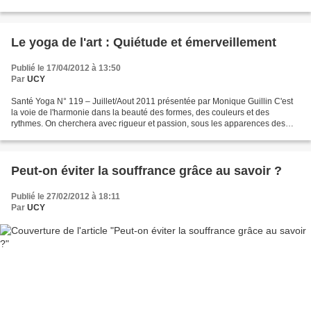
changements majeurs dans la manière d’envisager le yoga en France ?...
Le yoga de l'art : Quiétude et émerveillement
Publié le 17/04/2012 à 13:50
Par
UCY
Santé Yoga N° 119 – Juillet/Aout 2011 présentée par Monique Guillin C'est
la voie de l'harmonie dans la beauté des formes, des couleurs et des
rythmes. On cherchera avec rigueur et passion, sous les apparences des
chatoiements du monde, une réalité profonde,...
Peut-on éviter la souffrance grâce au savoir ?
Publié le 27/02/2012 à 18:11
Par
UCY