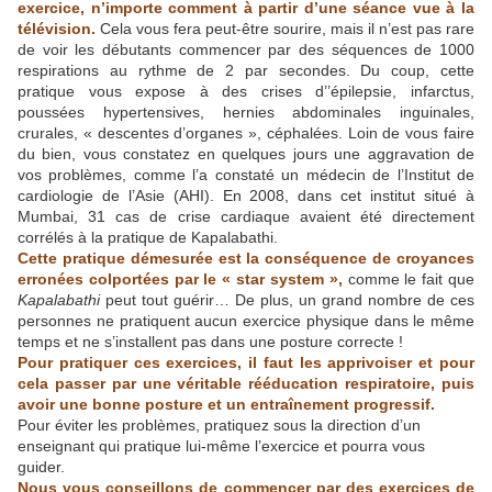
exercice, n’importe comment à partir d’une séance vue à la
télévision.
Cela vous fera peut-être sourire, mais il n’est pas rare
de voir les débutants commencer par des séquences de 1000
respirations au rythme de 2 par secondes. Du coup, cette
pratique vous expose à des crises d’’épilepsie, infarctus,
poussées hypertensives, hernies abdominales inguinales,
crurales, « descentes d’organes », céphalées. Loin de vous faire
du bien, vous constatez en quelques jours une aggravation de
vos problèmes, comme l’a constaté un médecin de l’Institut de
cardiologie de l’Asie (AHI). En 2008, dans cet institut situé à
Mumbai, 31 cas de crise cardiaque avaient été directement
corrélés à la pratique de Kapalabathi.
Cette pratique démesurée est la conséquence de croyances
erronées colportées par le « star system »,
comme le fait que
Kapalabathi
peut tout guérir… De plus, un grand nombre de ces
personnes ne pratiquent aucun exercice physique dans le même
temps et ne s’installent pas dans une posture correcte !
Pour pratiquer ces exercices, il faut les apprivoiser et pour
cela passer par une véritable rééducation respiratoire, puis
avoir une bonne posture et un entraînement progressif.
Pour éviter les problèmes, pratiquez sous la direction d’un
enseignant qui pratique lui-même l’exercice et pourra vous
guider.
Nous vous conseillons de commencer par des exercices de