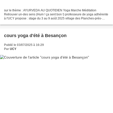
sur le thème : AYURVEDA AU QUOTIDIEN Yoga Marche Méditation
Retrouver un-des sens (Hum ! ça sent bon !) professeure de yoga adhérente
à l'UCY propose : stage du 3 au 9 août 2025 village des Planches-près-
Arbois dans le Jura Martine Billerey Lips Professeur...
cours yoga d'été à Besançon
Publié le 03/07/2025 à 16:29
Par
UCY