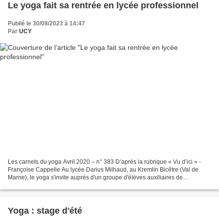
Le yoga fait sa rentrée en lycée professionnel
Publié le 30/08/2023 à 14:47
Par
UCY
Les carnets du yoga Avril 2020 – n° 383 D’après la rubrique « Vu d’ici » -
Françoise Cappelle Au lycée Darius Milhaud, au Kremlin Bicêtre (Val de
Marne), le yoga s'invite auprès d'un groupe d'élèves auxiliaires de
puériculture. Une première ! « Eh ! Madame,...
Yoga : stage d'été