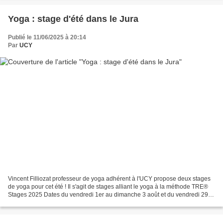
Yoga : stage d'été dans le Jura
Publié le 11/06/2025 à 20:14
Par
UCY
Vincent Filliozat professeur de yoga adhérent à l'UCY propose deux stages
de yoga pour cet été ! Il s'agit de stages alliant le yoga à la méthode TRE®
Stages 2025 Dates du vendredi 1er au dimanche 3 août et du vendredi 29
au dimanche 31 août Lieu La Chapelle...