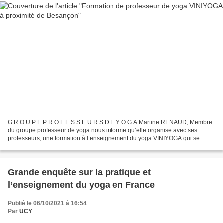
G R O U P E P R O F E S S E U R S D E Y O G A Martine RENAUD, Membre
du groupe professeur de yoga nous informe qu’elle organise avec ses
professeurs, une formation à l’enseignement du yoga VINIYOGA qui se
déroulera sur 4 ans à partir de février 2022 ....
Grande enquête sur la pratique et
l’enseignement du yoga en France
Publié le 06/10/2021 à 16:54
Par
UCY