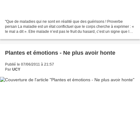
"Que de maladies qui ne sont en réalité que des guérisons ! Proverbe
persan La maladie est un état conflictuel que le corps cherche à exprimer : «
le mal a dit ». Etre malade n’est pas le fruit du hasard, c’est un signe que le
corps envoie pour informer...
Plantes et émotions - Ne plus avoir honte
Publié le 07/06/2011 à 21:57
Par
UCY